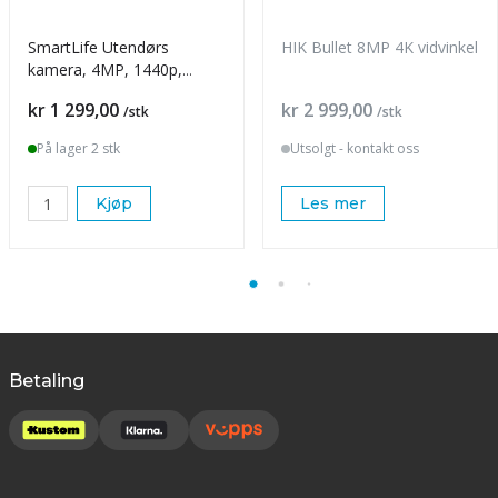
SmartLife Utendørs
HIK Bullet 8MP 4K vidvinkel
kamera, 4MP, 1440p,
batteri
Pris
Pris
kr 1 299,00
kr 2 999,00
/stk
/stk
På lager 2 stk
Utsolgt - kontakt oss
Kjøp
Les mer
Betaling