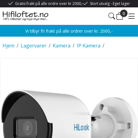
Gratis frakt på alle ordre over kr 2000,-
Stort utvalg - Eget lager
0
Vi tilbyr fri frakt på alle ordrer over kr. 2000,-
Hjem
/
Lagervarer
/
Kamera
/
IP Kamera
/