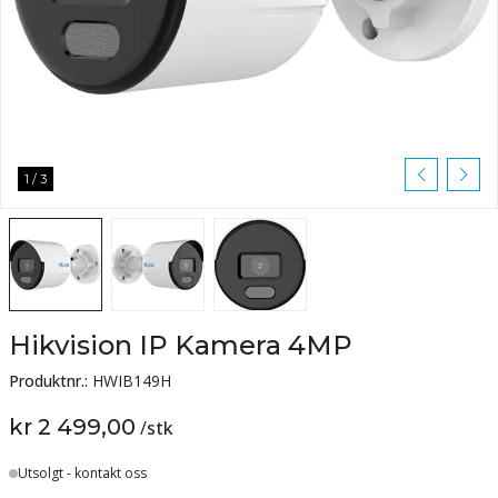
1
/
3
Hikvision IP Kamera 4MP
Produktnr.:
HWIB149H
kr 2 499,00
/
stk
Lager
Utsolgt - kontakt oss