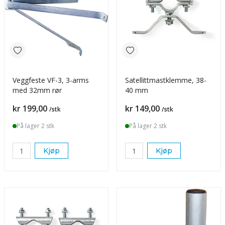
Veggfeste VF-3, 3-arms
Satellittmastklemme, 38-
med 32mm rør
40 mm
Pris
Pris
kr 199,00
kr 149,00
/stk
/stk
På lager 2 stk
På lager 2 stk
Kjøp
Kjøp