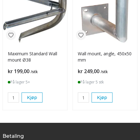
Maximum Standard Wall
Wall mount, angle, 450x50
mount Ø38
mm
Pris
Pris
kr 199,00
kr 249,00
/stk
/stk
På lager 5+
På lager 5 stk
Kjøp
Kjøp
Betaling