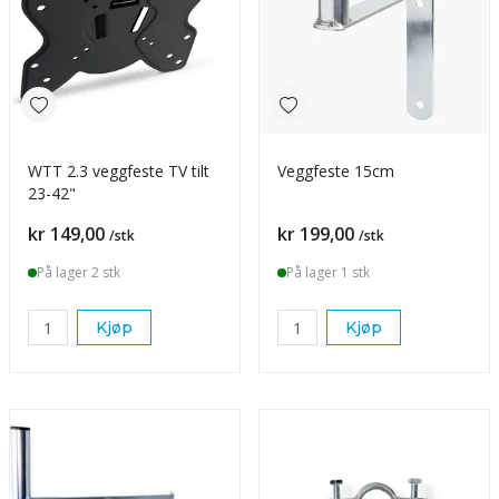
WTT 2.3 veggfeste TV tilt
Veggfeste 15cm
23-42"
Pris
Pris
kr 149,00
kr 199,00
/stk
/stk
På lager 2 stk
På lager 1 stk
Kjøp
Kjøp