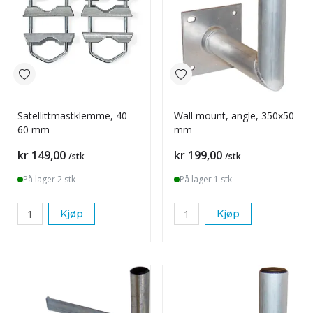
Satellittmastklemme, 40-
Wall mount, angle, 350x50
60 mm
mm
Pris
Pris
kr 149,00
kr 199,00
/stk
/stk
På lager 2 stk
På lager 1 stk
Kjøp
Kjøp