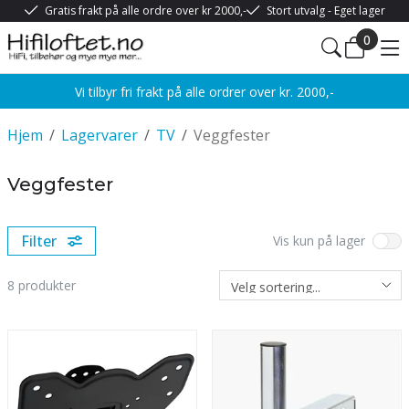
Gratis frakt på alle ordre over kr 2000,-
Stort utvalg - Eget lager
0
Vi tilbyr fri frakt på alle ordrer over kr. 2000,-
Hjem
/
Lagervarer
/
TV
/
Veggfester
Veggfester
Filter
Vis kun på lager
8
produkter