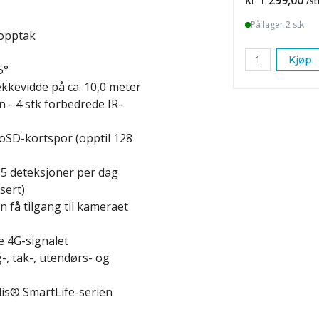
/st
På lager 2 stk
 opptak
Kjøp
5°
ekkevidde på ca. 10,0 meter
n - 4 stk forbedrede IR-
roSD-kortspor (opptil 128
å 5 deteksjoner per dag
sert)
n få tilgang til kameraet
e 4G-signalet
-, tak-, utendørs- og
edis® SmartLife-serien