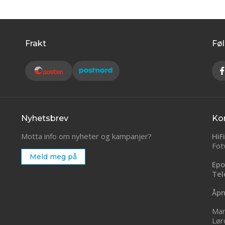
Frakt
Føl
Nyhetsbrev
Ko
Motta info om nyheter og kampanjer?
HiF
Fot
Meld meg på
Epo
Tel
Åpn
Man
Lør