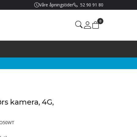
Våre åpningstider
52 90 91 80
0
Mine sider
rs kamera, 4G,
BO50WT