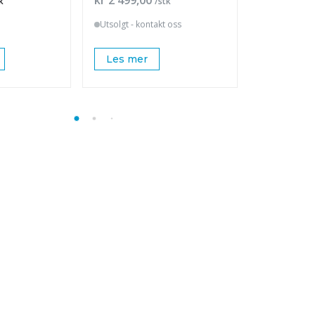
k
/stk
Utsolgt - kontakt oss
På lager 1 s
Les mer
K