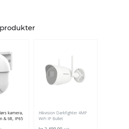
 produkter
dørs kamera,
Hikvision Darkfighter 4MP
Smartlife u
 & tilt, IP65
WiFi IP Bullet
3MP, IP65
Pris
Pris
kr 2 499,00
kr 1 099,0