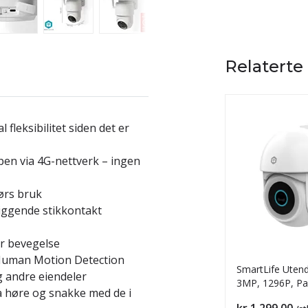
Relaterte
fleksibilitet siden det er
ppen via 4G-nettverk – ingen
ørs bruk
liggende stikkontakt
er bevegelse
 Human Motion Detection
SmartLife Uten
g andre eiendeler
3MP, 1296P, Pan
 høre og snakke med de i
Pris
kr 1 299,00