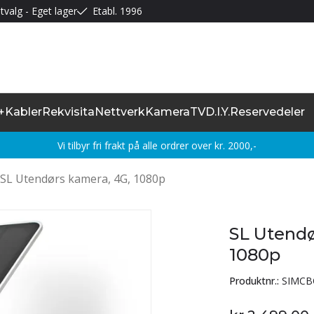
tvalg - Eget lager
Etabl. 1996
+
Kabler
Rekvisita
Nettverk
Kamera
TV
D.I.Y.
Reservedeler
Vi tilbyr fri frakt på alle ordrer over kr. 2000,-
SL Utendørs kamera, 4G, 1080p
SL Utendø
1080p
Produktnr.:
SIMC