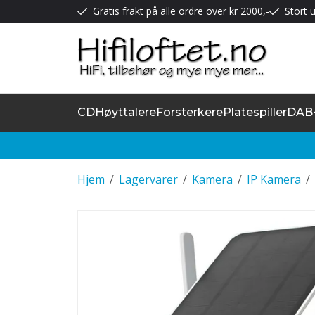
Gratis frakt på alle ordre over kr 2000,-
Stort u
CD
Høyttalere
Forsterkere
Platespiller
DAB
Hjem
/
Lagervarer
/
Kamera
/
IP Kamera
/