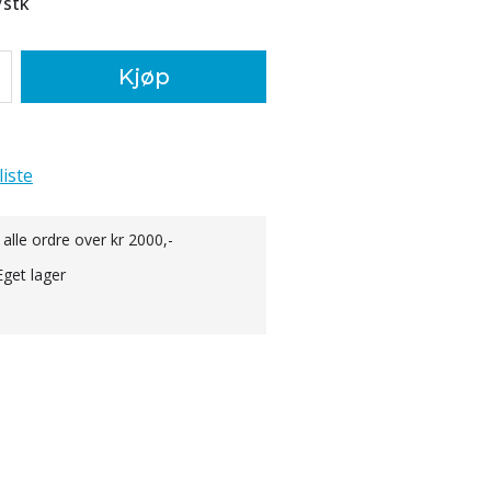
/
stk
Kjøp
liste
 alle ordre over kr 2000,-
Eget lager