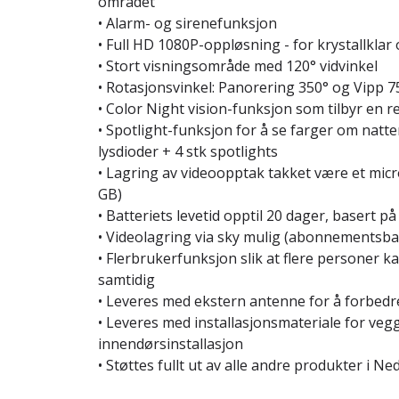
området
• Alarm- og sirenefunksjon
• Full HD 1080P-oppløsning - for krystallklar
• Stort visningsområde med 120° vidvinkel
• Rotasjonsvinkel: Panorering 350° og Vipp 7
• Color Night vision-funksjon som tilbyr en r
• Spotlight-funksjon for å se farger om natte
lysdioder + 4 stk spotlights
• Lagring av videoopptak takket være et mic
GB)
• Batteriets levetid opptil 20 dager, basert p
• Videolagring via sky mulig (abonnementsba
• Flerbrukerfunksjon slik at flere personer ka
samtidig
• Leveres med ekstern antenne for å forbedr
• Leveres med installasjonsmateriale for vegg
innendørsinstallasjon
• Støttes fullt ut av alle andre produkter i N