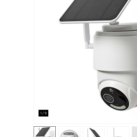
1
/
9