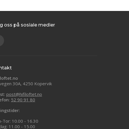
g oss på sosiale medier
ntakt
iloftet.no
vegen 30A, 4250 Kopervik
st:
post@hifiloftet.no
efon:
52 90 91 80
ingstider:
-Tor: 10.00 - 16.30
dag: 11.00 - 15.00