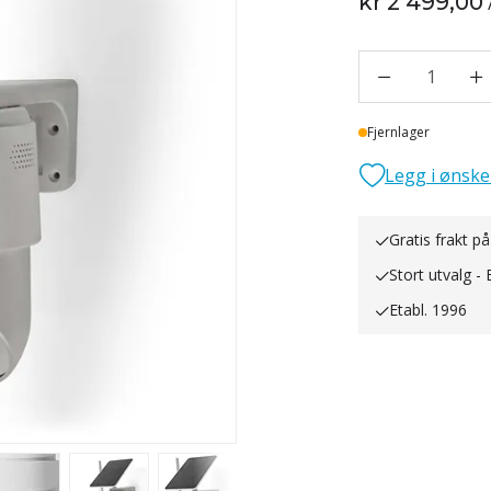
kr 2 499,00
1
Lager
Fjernlager
Legg i ønske
Gratis frakt på
Stort utvalg - 
Etabl. 1996