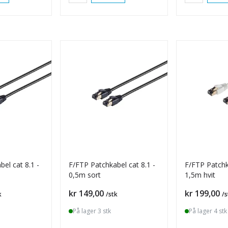
el cat 8.1 -
F/FTP Patchkabel cat 8.1 -
F/FTP Patchka
0,5m sort
1,5m hvit
Pris
Pris
kr 149,00
kr 199,00
k
/stk
/s
På lager 3 stk
På lager 4 stk