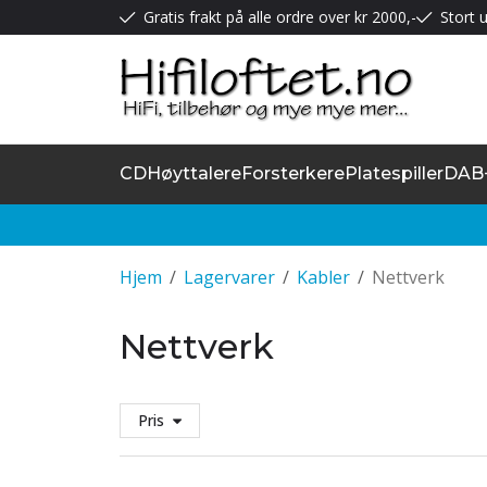
Gratis frakt på alle ordre over kr 2000,-
Stort u
CD
Høyttalere
Forsterkere
Platespiller
DAB
Hjem
/
Lagervarer
/
Kabler
/
Nettverk
Nettverk
Pris