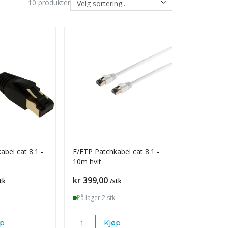
10
produkter
bel cat 8.1 -
F/FTP Patchkabel cat 8.1 -
10m hvit
Pris
kr 399,00
tk
/stk
På lager 2 stk
øp
Kjøp