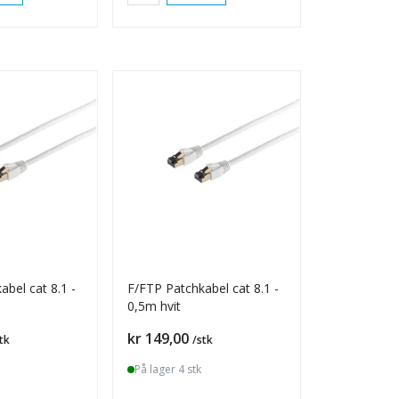
bel cat 8.1 -
F/FTP Patchkabel cat 8.1 -
0,5m hvit
Pris
kr 149,00
tk
/stk
På lager 4 stk