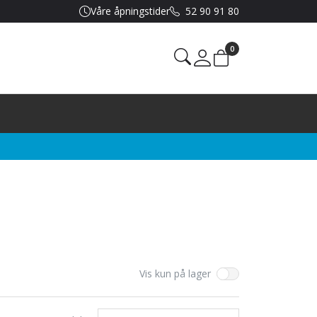
Våre åpningstider
52 90 91 80
0
Mine sider
Vis kun på lager