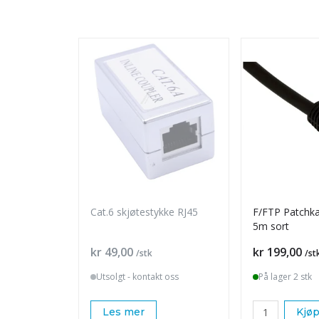
Cat.6 skjøtestykke RJ45
F/FTP Patchkab
5m sort
Pris
Pris
kr 49,00
kr 199,00
/stk
/st
Utsolgt - kontakt oss
På lager 2 stk
Les mer
Kjø