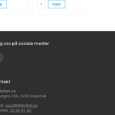
øp
Kjøp
g oss på sosiale medier
ntakt
iloftet.no
vegen 30A, 4250 Kopervik
st:
post@hifiloftet.no
efon:
52 90 91 80