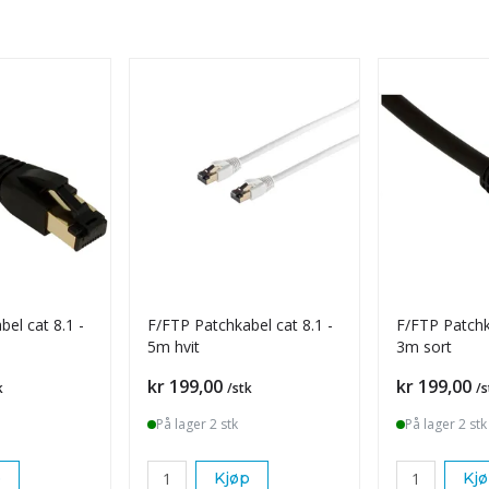
el cat 8.1 -
F/FTP Patchkabel cat 8.1 -
F/FTP Patchka
5m hvit
3m sort
Pris
Pris
kr 199,00
kr 199,00
k
/stk
/s
På lager 2 stk
På lager 2 stk
p
Kjøp
Kj