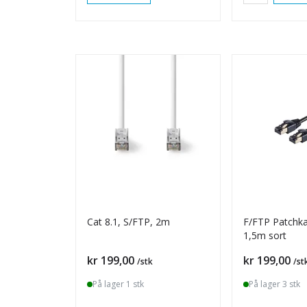
Cat 8.1, S/FTP, 2m
F/FTP Patchkab
1,5m sort
Pris
Pris
kr 199,00
kr 199,00
/stk
/st
På lager 1 stk
På lager 3 stk