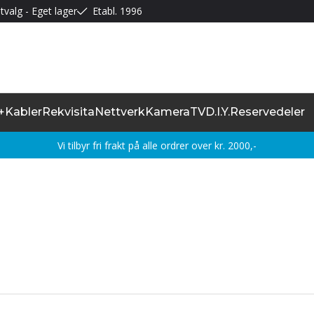
tvalg - Eget lager
Etabl. 1996
+
Kabler
Rekvisita
Nettverk
Kamera
TV
D.I.Y.
Reservedeler
Vi tilbyr fri frakt på alle ordrer over kr. 2000,-