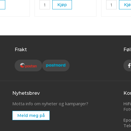
p
Kjøp
Kj
Frakt
Føl
Nyhetsbrev
Ko
Motta info om nyheter og kampanjer?
HiF
Fot
Meld meg på
Epo
Tel