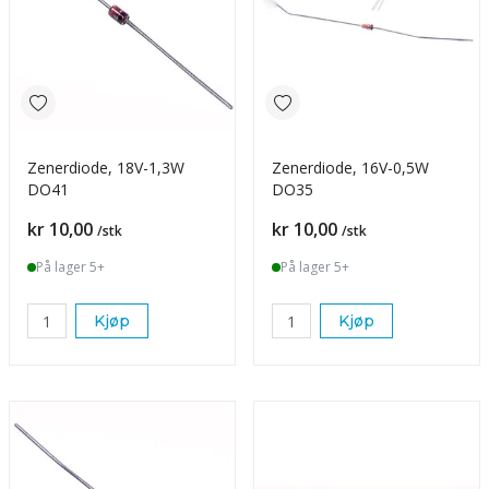
Zenerdiode, 18V-1,3W
Zenerdiode, 16V-0,5W
DO41
DO35
Pris
Pris
kr 10,00
kr 10,00
/stk
/stk
På lager 5+
På lager 5+
Kjøp
Kjøp