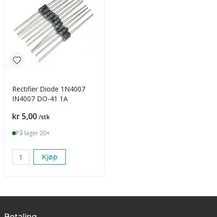
Rectifier Diode 1N4007
IN4007 DO-41 1A
Pris
kr 5,00
/stk
På lager 20+
Kjøp
Betaling