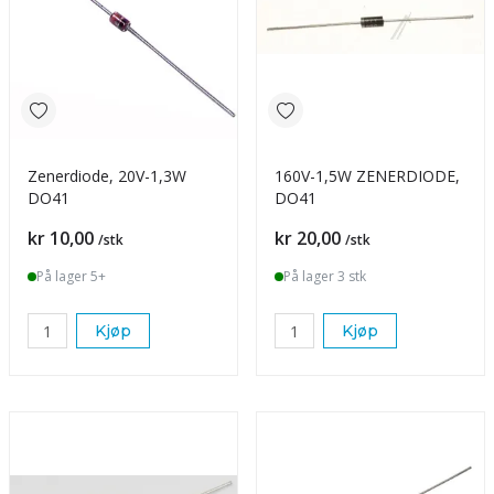
Zenerdiode, 20V-1,3W
160V-1,5W ZENERDIODE,
DO41
DO41
Pris
Pris
kr 10,00
kr 20,00
/stk
/stk
På lager 5+
På lager 3 stk
Kjøp
Kjøp