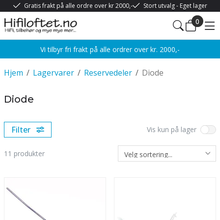
Gratis frakt på alle ordre over kr 2000,-
Stort utvalg - Eget lager
0
Vi tilbyr fri frakt på alle ordrer over kr. 2000,-
Hjem
/
Lagervarer
/
Reservedeler
/
Diode
Diode
Filter
Vis kun på lager
11
produkter