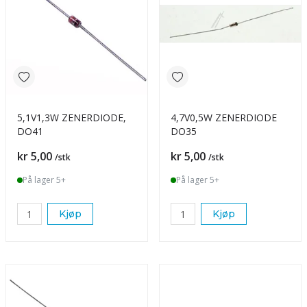
5,1V1,3W ZENERDIODE,
4,7V0,5W ZENERDIODE
DO41
DO35
Pris
Pris
kr 5,00
kr 5,00
/stk
/stk
På lager 5+
På lager 5+
Kjøp
Kjøp