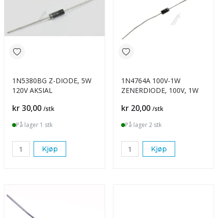
1N5380BG Z-DIODE, 5W
1N4764A 100V-1W
120V AKSIAL
ZENERDIODE, 100V, 1W
Pris
Pris
kr 30,00
kr 20,00
/stk
/stk
På lager 1 stk
På lager 2 stk
Kjøp
Kjøp