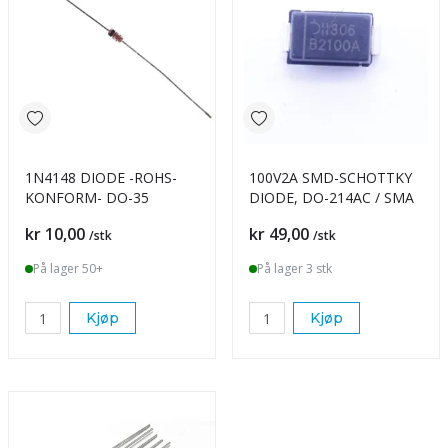
1N4148 DIODE -ROHS-
100V2A SMD-SCHOTTKY
KONFORM- DO-35
DIODE, DO-214AC / SMA
Pris
Pris
kr 10,00
kr 49,00
/stk
/stk
På lager 50+
På lager 3 stk
Kjøp
Kjøp