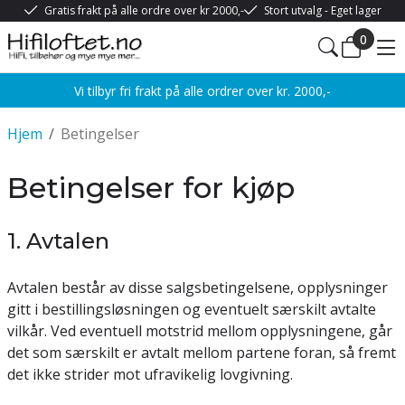
Gratis frakt på alle ordre over kr 2000,-
Stort utvalg - Eget lager
0
Vi tilbyr fri frakt på alle ordrer over kr. 2000,-
Hjem
/
Betingelser
Betingelser for kjøp
1. Avtalen
Avtalen består av disse salgsbetingelsene, opplysninger
gitt i bestillingsløsningen og eventuelt særskilt avtalte
vilkår. Ved eventuell motstrid mellom opplysningene, går
det som særskilt er avtalt mellom partene foran, så fremt
det ikke strider mot ufravikelig lovgivning.