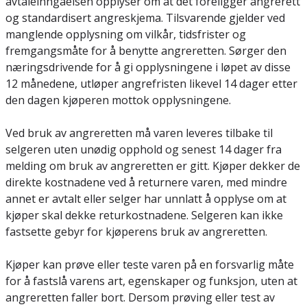
avtaleinngåelsen opplyser om at det foreligger angrerett
og standardisert angreskjema. Tilsvarende gjelder ved
manglende opplysning om vilkår, tidsfrister og
fremgangsmåte for å benytte angreretten. Sørger den
næringsdrivende for å gi opplysningene i løpet av disse
12 månedene, utløper angrefristen likevel 14 dager etter
den dagen kjøperen mottok opplysningene.
Ved bruk av angreretten må varen leveres tilbake til
selgeren uten unødig opphold og senest 14 dager fra
melding om bruk av angreretten er gitt. Kjøper dekker de
direkte kostnadene ved å returnere varen, med mindre
annet er avtalt eller selger har unnlatt å opplyse om at
kjøper skal dekke returkostnadene. Selgeren kan ikke
fastsette gebyr for kjøperens bruk av angreretten.
Kjøper kan prøve eller teste varen på en forsvarlig måte
for å fastslå varens art, egenskaper og funksjon, uten at
angreretten faller bort. Dersom prøving eller test av