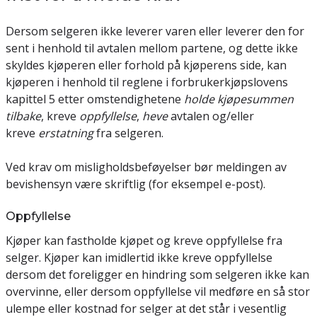
Dersom selgeren ikke leverer varen eller leverer den for
sent i henhold til avtalen mellom partene, og dette ikke
skyldes kjøperen eller forhold på kjøperens side, kan
kjøperen i henhold til reglene i forbrukerkjøpslovens
kapittel 5 etter omstendighetene
holde kjøpesummen
tilbake
, kreve
oppfyl
lelse
,
heve
avtalen og/eller
kreve
erstatning
fra selgeren.
Ved krav om misligholdsbeføyelser bør meldingen av
bevishensyn være skriftlig (for eksempel e-post).
Oppfyllelse
Kjøper kan fastholde kjøpet og kreve oppfyllelse fra
selger. Kjøper kan imidlertid ikke kreve oppfyllelse
dersom det foreligger en hindring som selgeren ikke kan
overvinne, eller dersom oppfyllelse vil medføre en så stor
ulempe eller kostnad for selger at det står i vesentlig