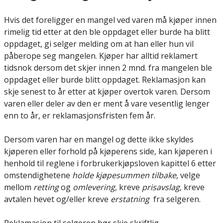
Hvis det foreligger en mangel ved varen må kjøper innen
rimelig tid etter at den ble oppdaget eller burde ha blitt
oppdaget, gi selger melding om at han eller hun vil
påberope seg mangelen. Kjøper har alltid reklamert
tidsnok dersom det skjer innen 2 mnd. fra mangelen ble
oppdaget eller burde blitt oppdaget. Reklamasjon kan
skje senest to år etter at kjøper overtok varen. Dersom
varen eller deler av den er ment å vare vesentlig lenger
enn to år, er reklamasjonsfristen fem år.
Dersom varen har en mangel og dette ikke skyldes
kjøperen eller forhold på kjøperens side, kan kjøperen i
henhold til reglene i forbrukerkjøpsloven kapittel 6 etter
omstendighetene
holde kjøpesummen tilbake
, velge
mellom
retting
og
omlevering
, kreve
prisavslag
, kreve
avtalen hevet og/eller kreve
erstatning
fra selgeren.