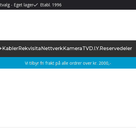
tvalg - Eget lager
Etabl. 1996
+
Kabler
Rekvisita
Nettverk
Kamera
TV
D.I.Y.
Reservedeler
Vi tilbyr fri frakt på alle ordrer over kr. 2000,-