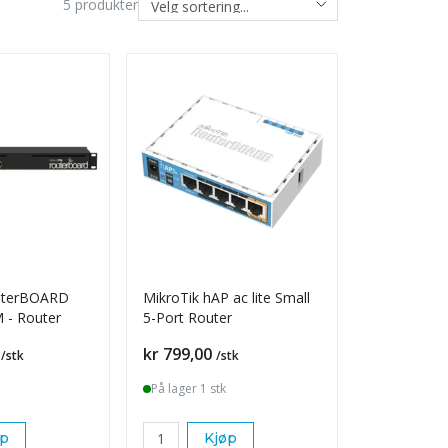
5
produkter
uterBOARD
MikroTik hAP ac lite Small
 - Router
5-Port Router
Pris
kr 799,00
/stk
/stk
På lager 1 stk
øp
Kjøp