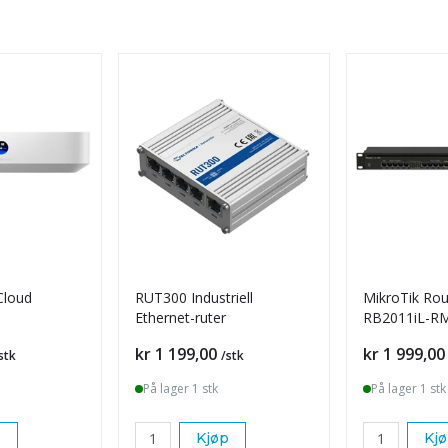
 Cloud
RUT300 Industriell
MikroTik Ro
Ethernet-ruter
RB2011iL-RM
Pris
Pris
kr 1 199,00
kr 1 999,00
stk
/stk
På lager 1 stk
På lager 1 stk
p
Kjøp
Kj