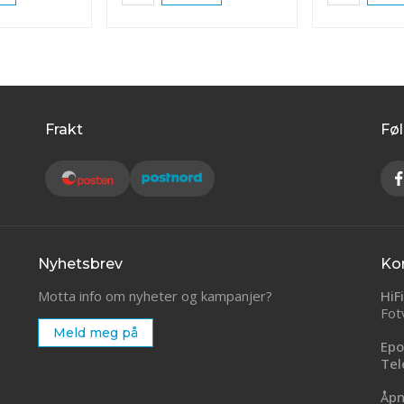
Frakt
Føl
Nyhetsbrev
Ko
Motta info om nyheter og kampanjer?
HiF
Fot
Meld meg på
Epo
Tel
Åpn