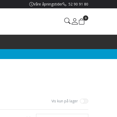
Våre åpningstider
52 90 91 80
0
Mine sider
Vis kun på lager