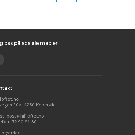
g oss på sosiale medier
ntakt
iloftet.no
vegen 30A, 4250 Kopervik
st:
post@hifiloftet.no
efon:
52 90 91 80
ingstider: