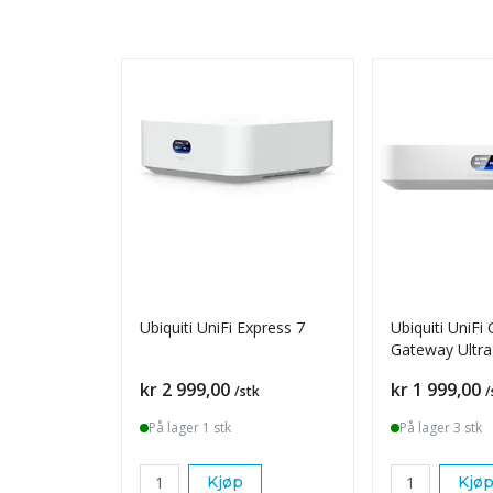
Ubiquiti UniFi Express 7
Ubiquiti UniFi
Gateway Ultra
Pris
Pris
kr 2 999,00
kr 1 999,00
/stk
/
På lager 1 stk
På lager 3 stk
Kjøp
Kjø