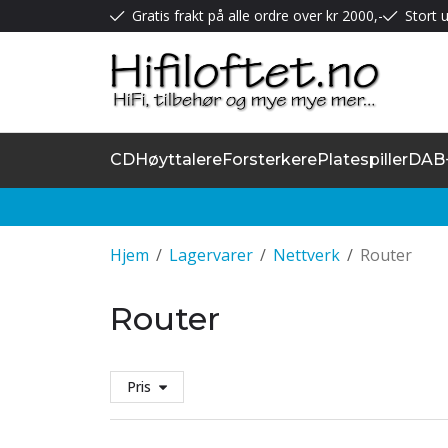
Gratis frakt på alle ordre over kr 2000,-
Stort u
CD
Høyttalere
Forsterkere
Platespiller
DAB
Hjem
/
Lagervarer
/
Nettverk
/
Router
Router
Pris