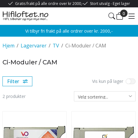
Gratis frakt på alle ordre over kr 2000,-
Stort utvalg - Eget lager
0
Vi tilbyr fri frakt på alle ordrer over kr. 2000,-
Hjem
/
Lagervarer
/
TV
/
Ci-Moduler / CAM
Ci-Moduler / CAM
Filter
Vis kun på lager
2
produkter