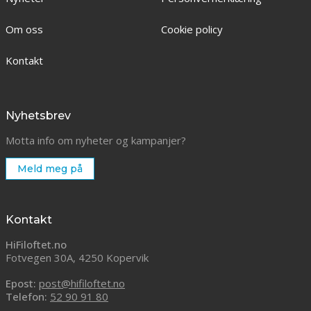
Om oss
Cookie policy
Kontakt
Nyhetsbrev
Motta info om nyheter og kampanjer?
Meld meg på
Kontakt
HiFiloftet.no
Fotvegen 30A, 4250 Kopervik
Epost:
post@hifiloftet.no
Telefon:
52 90 91 80