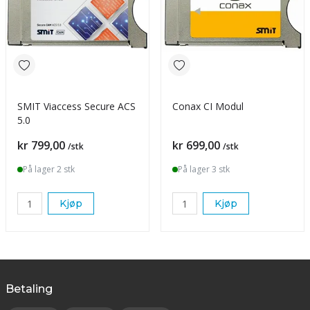
SMIT Viaccess Secure ACS
Conax CI Modul
5.0
Pris
Pris
kr 799,00
kr 699,00
/stk
/stk
På lager 2 stk
På lager 3 stk
Kjøp
Kjøp
Betaling