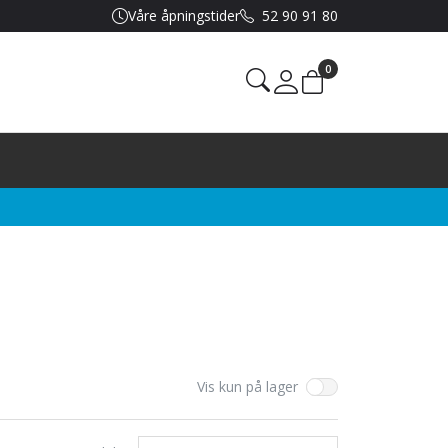
Våre åpningstider
52 90 91 80
0
Mine sider
Vis kun på lager