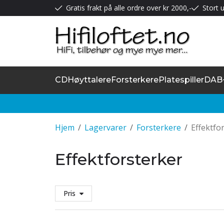
Gratis frakt på alle ordre over kr 2000,-
Stort u
CD
Høyttalere
Forsterkere
Platespiller
DAB
Hjem
/
Lagervarer
/
Forsterkere
/
Effektfo
Effektforsterker
Pris