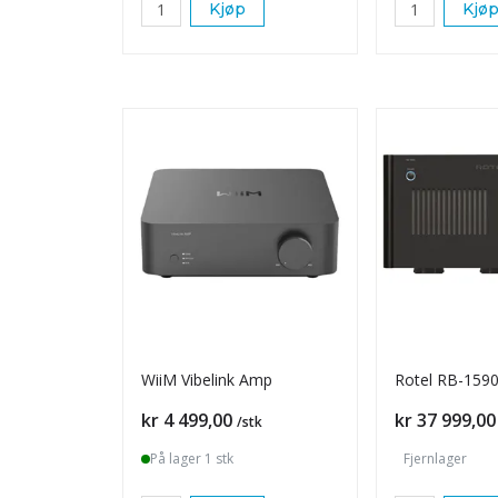
Kjøp
Kjø
WiiM Vibelink Amp
Rotel RB-1590
Pris
Pris
kr 4 499,00
kr 37 999,00
/stk
På lager 1 stk
Fjernlager