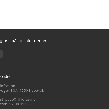
g oss på sosiale medier
ntakt
iloftet.no
vegen 30A, 4250 Kopervik
st:
post@hifiloftet.no
efon:
52 90 91 80