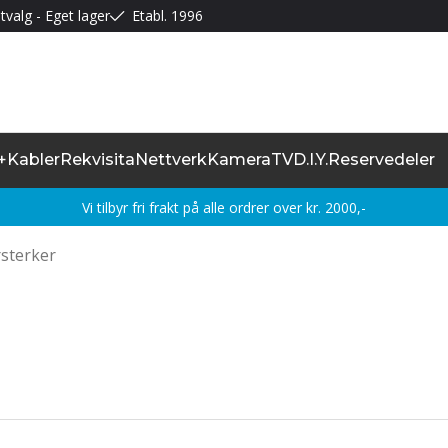
tvalg - Eget lager
Etabl. 1996
+
Kabler
Rekvisita
Nettverk
Kamera
TV
D.I.Y.
Reservedeler
Vi tilbyr fri frakt på alle ordrer over kr. 2000,-
rsterker