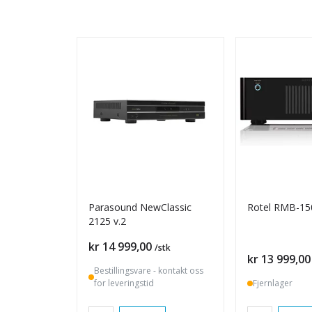
Parasound NewClassic
Rotel RMB-150
2125 v.2
Pris
kr 14 999,00
/stk
Pris
kr 13 999,00
Bestillingsvare - kontakt oss
for leveringstid
Fjernlager