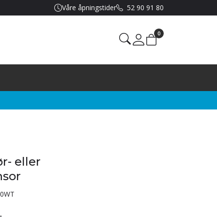
Våre åpningstider
52 90 91 80
0
Mine sider
- eller
nsor
10WT