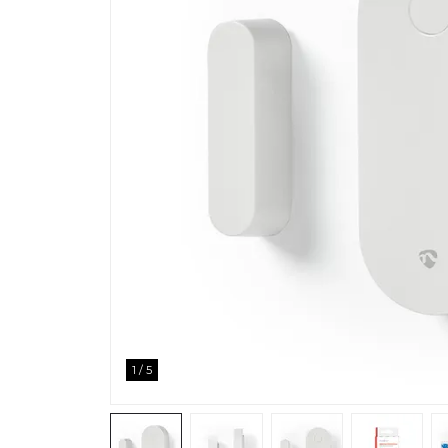
1
/
5