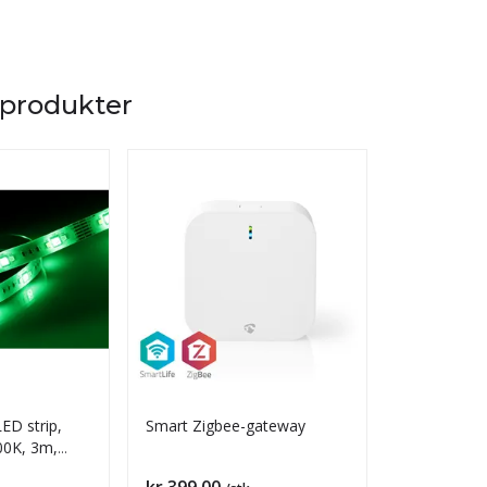
 produkter
D strip,
Smart Zigbee-gateway
SmartLife F
00K, 3m,
Strip
Pris
Pris
kr 399,00
kr 699,00