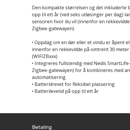
Den kompakte størrelsen og det inkluderte b
opp til ett år (ved seks utløsinger per dag) l
sensoren hvor du vil (innenfor en rekkevidd
Zigbee-gatewayen).
• Oppdag om en dør eller et vindu er åpent ell
innenfor en rekkevidde på omtrent 30 meter
(WIFIZBxxx)
• Integreres fullstendig med Nedis SmartLif
Zigbee-gatewayen) for å kombineres med and
automatisering.
• Batteridrevet for fleksibel plassering
• Batterilevetid på opp til ett år
Betaling