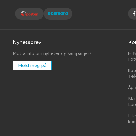
Nyhetsbrev
Ko
Motta info om nyheter og kampanjer?
HiF
Fot
Meld meg på
Epo
Tel
Åpn
Man
Lør
Ute
kon