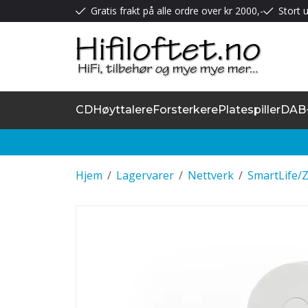
Gratis frakt på alle ordre over kr 2000,-
Stort u
CD
Høyttalere
Forsterkere
Platespiller
DAB
Hjem
/
Lagervarer
/
Nettverk
/
SmartLife/