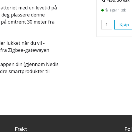
/stk
atteriet med en levetid på
På lager 1 stk
ar deg plassere denne
e på omtrent 30 meter fra
Kjøp
er lukket når du vil -
 fra Zigbee-gatewayen
e-appen din (gjennom Nedis
re smartprodukter til
Frakt
Føl