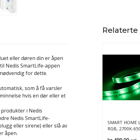
Relaterte
et eller døren din er åpen
til Nedis SmartLife-appen
nødvendig for dette.
utomatisk, som å få varsler
minnelse hvis en dør eller et
produkter i Nedis
ndre Nedis SmartLife-
SMART HOME LE
ugg eller sirene) eller slå av
RGB, 2700K-65
er åpen.
WiFi
Pris
kr 499,00