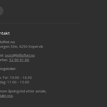
ntakt
iloftet.no
vegen 30A, 4250 Kopervik
st:
post@hifiloftet.no
efon:
52 90 91 80
ingstider:
-Tor: 10.00 - 16.30
dag: 11.00 - 15.00
nom åpningstid etter avtale,
takt oss
.