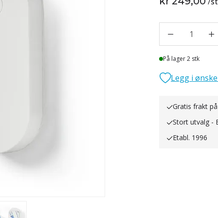
kr 249,00
/
s
1
Lager
På lager 2 stk
Legg i ønske
Gratis frakt på
Stort utvalg - 
Etabl. 1996