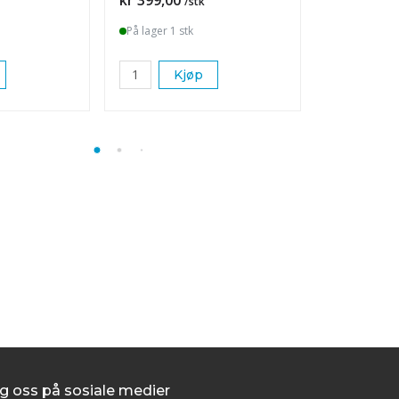
/stk
På lager 1 stk
På lager 1 s
Kjøp
K
g oss på sosiale medier