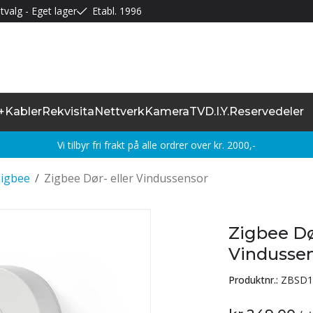
tvalg - Eget lager
Etabl. 1996
+
Kabler
Rekvisita
Nettverk
Kamera
TV
D.I.Y.
Reservedeler
Vi tilbyr fri frakt på alle ordrer over kr. 2000,-
Zigbee
/
Zigbee Dør- eller Vindussensor
Zigbee Dør
Vindusse
Produktnr.:
ZBSD