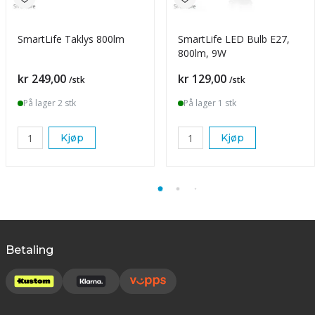
SmartLife Taklys 800lm
SmartLife LED Bulb E27,
800lm, 9W
Pris
Pris
kr 249,00
kr 129,00
/stk
/stk
På lager 2 stk
På lager 1 stk
Kjøp
Kjøp
Betaling