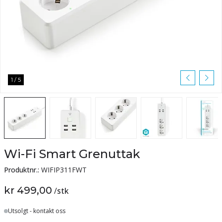
1
/
5
Wi-Fi Smart Grenuttak
Produktnr.:
WIFIP311FWT
kr 499,00
/
stk
Lager
Utsolgt - kontakt oss