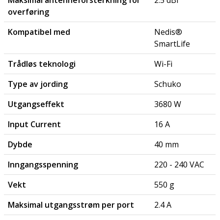
Maksimal antenneforsterkning for
2.5 dBi
overføring
Kompatibel med
Nedis®
SmartLife
Trådløs teknologi
Wi-Fi
Type av jording
Schuko
Utgangseffekt
3680 W
Input Current
16 A
Dybde
40 mm
Inngangsspenning
220 - 240 VAC
Vekt
550 g
Maksimal utgangsstrøm per port
2.4 A