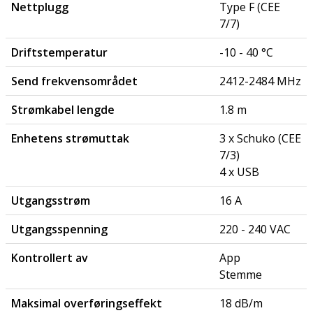
Nettplugg
Type F (CEE
7/7)
Driftstemperatur
-10 - 40 °C
Send frekvensområdet
2412-2484 MHz
Strømkabel lengde
1.8 m
Enhetens strømuttak
3 x Schuko (CEE
7/3)
4 x USB
Utgangsstrøm
16 A
Utgangsspenning
220 - 240 VAC
Kontrollert av
App
Stemme
Maksimal overføringseffekt
18 dB/m