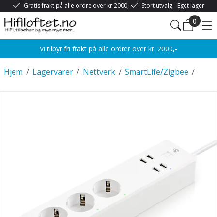
Gratis frakt på alle ordre over kr 2000,-
Stort utvalg - Eget lager
0
Vi tilbyr fri frakt på alle ordrer over kr. 2000,-
Hjem
/
Lagervarer
/
Nettverk
/
SmartLife/Zigbee
/