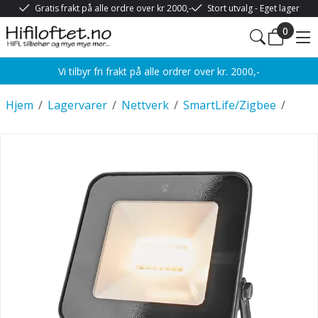
Gratis frakt på alle ordre over kr 2000,-
Stort utvalg - Eget lager
0
Vi tilbyr fri frakt på alle ordrer over kr. 2000,-
Hjem
/
Lagervarer
/
Nettverk
/
SmartLife/Zigbee
/