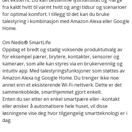
det eksternt. Du kan bestemme lysintensitet og -farge
fra kaldt hvitt til varmt hvitt og angi tidsur og scenarioer
for optimal komfort. I tillegg til det kan du bruke
talestyring i kombinasjon med Amazon Alexa eller Google
Home.
Om Nedis® SmartLife
Oppdag et bredt og stadig voksende produktutvalg av
for eksempel pærer, brytere, kontakter, sensorer og
kameraer, som alle kan styres via en brukervennlig og
intuitiv app. Med talestyringsfunksjoner som støttes av
Amazon Alexa og Google Home. Du trenger ikke noe
annet enn et eksisterende Wi-Fi-nettverk. Dette er det
sammenkoblede, smarthjemmet gjort enkelt.
Enten du ser etter en enkel smartpære eller -kontakt
eller ønsker å automatisere hele huset, vil disse
løsningene vise deg hvor tilgjengelig smartteknologi er i
dag.