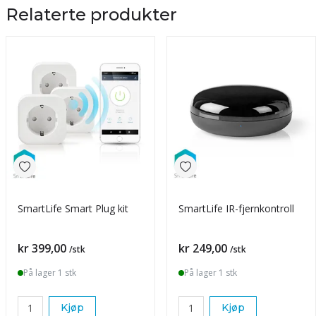
Relaterte produkter
SmartLife Smart Plug kit
SmartLife IR-fjernkontroll
Pris
Pris
kr 399,00
kr 249,00
/stk
/stk
På lager 1 stk
På lager 1 stk
Kjøp
Kjøp