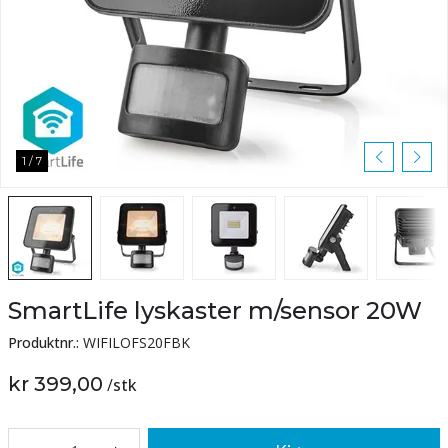
1
/
7
SmartLife lyskaster m/sensor 20W
Produktnr.:
WIFILOFS20FBK
kr 399,00
/
stk