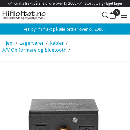
Gratis frakt på alle ordre over kr 2000,-
Stort utvalg - Eget lager
0
Vi tilbyr fri frakt på alle ordrer over kr. 2000,-
Hjem
/
Lagervarer
/
Kabler
/
A/V Omformere og bluetooth
/