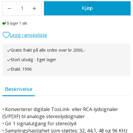
1
Kjøp
Lager
På lager 1 stk
Legg i ønskeliste
Gratis frakt på alle ordre over kr 2000,-
Stort utvalg - Eget lager
Etabl. 1996
Beskrivelse
• Konverterer digitale TosLink- eller RCA-lydsignaler
(S/PDIF) til analoge stereolydsignaler
• Gir 1 signalutgang for stereolyd
• Samplingshastighet som støttes: 32, 44,1, 48 og 96 KHz