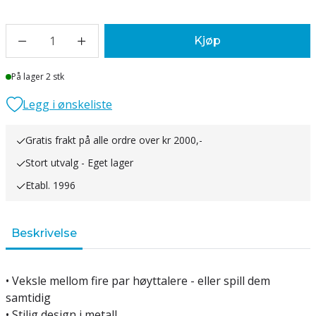
1
Kjøp
Lager
På lager 2 stk
Legg i ønskeliste
Gratis frakt på alle ordre over kr 2000,-
Stort utvalg - Eget lager
Etabl. 1996
Beskrivelse
• Veksle mellom fire par høyttalere - eller spill dem
samtidig
• Stilig design i metall