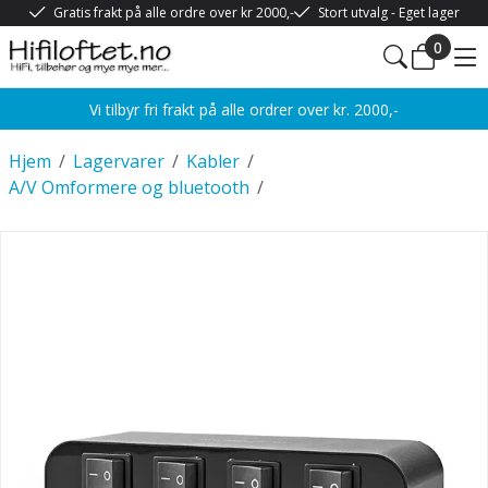
Gratis frakt på alle ordre over kr 2000,-
Stort utvalg - Eget lager
0
Vi tilbyr fri frakt på alle ordrer over kr. 2000,-
Hjem
/
Lagervarer
/
Kabler
/
A/V Omformere og bluetooth
/