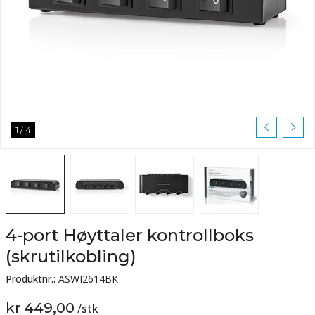
1
/
4
4-port Høyttaler kontrollboks
(skrutilkobling)
Produktnr.:
ASWI2614BK
kr 449,00
/
stk