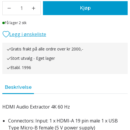
1
Kjøp
Lager
På lager 2 stk
Legg i ønskeliste
Gratis frakt på alle ordre over kr 2000,-
Stort utvalg - Eget lager
Etabl. 1996
Beskrivelse
HDMI Audio Extractor 4K 60 Hz
Connectors: Input: 1 x HDMI-A 19 pin male 1 x USB
Type Micro-B female (5 V power supply)