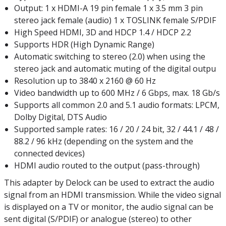
Output: 1 x HDMI-A 19 pin female 1 x 3.5 mm 3 pin
stereo jack female (audio) 1 x TOSLINK female S/PDIF
High Speed HDMI, 3D and HDCP 1.4 / HDCP 2.2
Supports HDR (High Dynamic Range)
Automatic switching to stereo (2.0) when using the
stereo jack and automatic muting of the digital outpu
Resolution up to 3840 x 2160 @ 60 Hz
Video bandwidth up to 600 MHz / 6 Gbps, max. 18 Gb/s
Supports all common 2.0 and 5.1 audio formats: LPCM,
Dolby Digital, DTS Audio
Supported sample rates: 16 / 20 / 24 bit, 32 / 44.1 / 48 /
88.2 / 96 kHz (depending on the system and the
connected devices)
HDMI audio routed to the output (pass-through)
This adapter by Delock can be used to extract the audio
signal from an HDMI transmission. While the video signal
is displayed on a TV or monitor, the audio signal can be
sent digital (S/PDIF) or analogue (stereo) to other