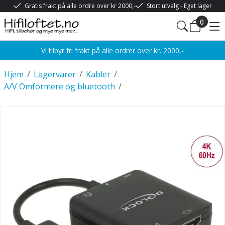
Gratis frakt på alle ordre over kr 2000,-
Stort utvalg - Eget lager
0
Vi tilbyr fri frakt på alle ordrer over kr. 2000,-
Hjem
/
Lagervarer
/
Kabler
/
A/V Omformere og bluetooth
/