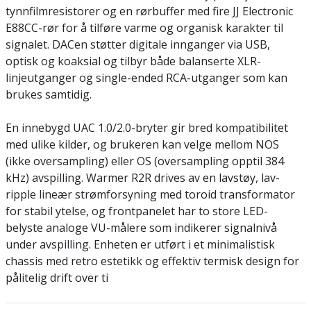
tynnfilmresistorer og en rørbuffer med fire JJ Electronic
E88CC-rør for å tilføre varme og organisk karakter til
signalet. DACen støtter digitale innganger via USB,
optisk og koaksial og tilbyr både balanserte XLR-
linjeutganger og single-ended RCA-utganger som kan
brukes samtidig.
En innebygd UAC 1.0/2.0-bryter gir bred kompatibilitet
med ulike kilder, og brukeren kan velge mellom NOS
(ikke oversampling) eller OS (oversampling opptil 384
kHz) avspilling. Warmer R2R drives av en lavstøy, lav-
ripple lineær strømforsyning med toroid transformator
for stabil ytelse, og frontpanelet har to store LED-
belyste analoge VU-målere som indikerer signalnivå
under avspilling. Enheten er utført i et minimalistisk
chassis med retro estetikk og effektiv termisk design for
pålitelig drift over ti