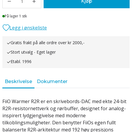
1
Kjøp
Lager
På lager 1 stk
Legg i ønskeliste
Gratis frakt på alle ordre over kr 2000,-
Stort utvalg - Eget lager
Etabl. 1996
Beskrivelse
Dokumenter
FiiO Warmer R2R er en skrivebords-DAC med ekte 24-bit
R2R-resistornettverk og rørbuffer, designet for analog-
inspirert lydgjengivelse med moderne
tilkoblingsmuligheter. Den benytter FiiOs egen fullt
balanserte R2R-arkitektur med 192 høy presisjons