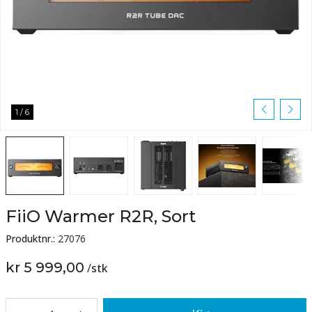
1
/
6
FiiO Warmer R2R, Sort
Produktnr.:
27076
kr 5 999,00
/
stk