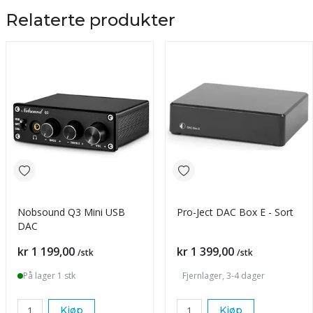
Relaterte produkter
Nobsound Q3 Mini USB
Pro-Ject DAC Box E - Sort
DAC
Pris
Pris
kr 1 199,00
kr 1 399,00
/stk
/stk
På lager 1 stk
Fjernlager, 3-4 dager
Kjøp
Kjøp