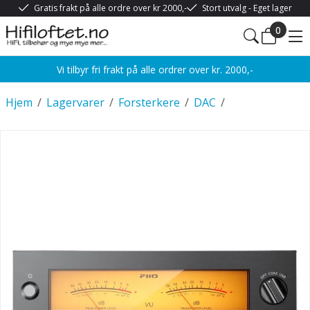
Gratis frakt på alle ordre over kr 2000,-
Stort utvalg - Eget lager
0
Vi tilbyr fri frakt på alle ordrer over kr. 2000,-
Hjem
/
Lagervarer
/
Forsterkere
/
DAC
/