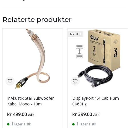
Relaterte produkter
NYHET
InAkustik Star Subwoofer
DisplayPort 1.4 Cable 3m
Kabel Mono - 10m
8K60Hz
Pris
Pris
kr 499,00
kr 399,00
/stk
/stk
På lager 1 stk
På lager 1 stk