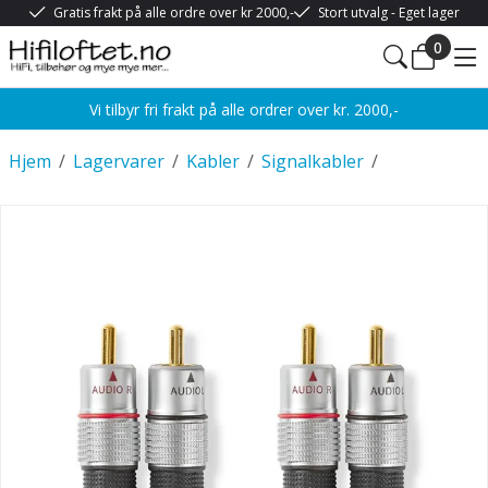
Gratis frakt på alle ordre over kr 2000,-
Stort utvalg - Eget lager
0
Vi tilbyr fri frakt på alle ordrer over kr. 2000,-
Hjem
/
Lagervarer
/
Kabler
/
Signalkabler
/