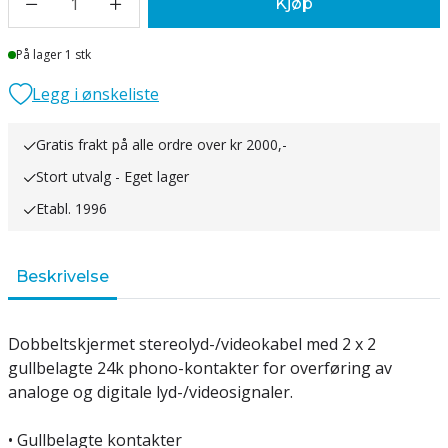
1
Kjøp
Lager
På lager 1 stk
Legg i ønskeliste
Gratis frakt på alle ordre over kr 2000,-
Stort utvalg - Eget lager
Etabl. 1996
Beskrivelse
Dobbeltskjermet stereolyd-/videokabel med 2 x 2
gullbelagte 24k phono-kontakter for overføring av
analoge og digitale lyd-/videosignaler.
• Gullbelagte kontakter