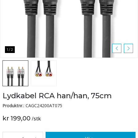
1
/
2
Lydkabel RCA han/han, 75cm
Produktnr.:
CAGC24200AT075
kr 199,00
/
stk