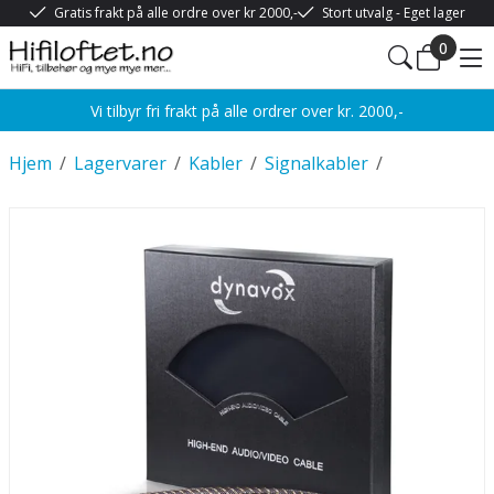
Gratis frakt på alle ordre over kr 2000,-
Stort utvalg - Eget lager
0
Vi tilbyr fri frakt på alle ordrer over kr. 2000,-
Hjem
/
Lagervarer
/
Kabler
/
Signalkabler
/