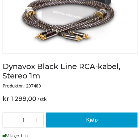
Dynavox Black Line RCA-kabel,
Stereo 1m
Produktnr.:
207480
kr 1 299,00
/
stk
1
Kjøp
Lager
På lager 1 stk