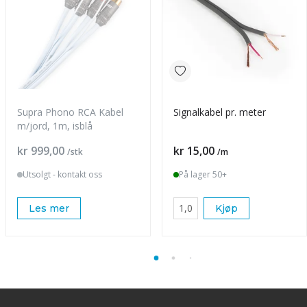
Supra Phono RCA Kabel
Signalkabel pr. meter
m/jord, 1m, isblå
Pris
Pris
kr 999,00
kr 15,00
/stk
/m
Utsolgt - kontakt oss
På lager 50+
Les mer
Kjøp