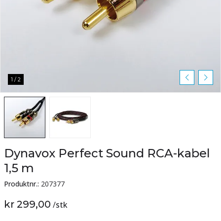
1
/
2
Dynavox Perfect Sound RCA-kabel
1,5 m
Produktnr.:
207377
kr 299,00
/
stk