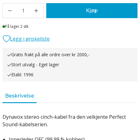
1
Kjøp
Lager
På lager 2 stk
Legg i ønskeliste
Gratis frakt på alle ordre over kr 2000,-
Stort utvalg - Eget lager
Etabl. 1996
Beskrivelse
Dynavox stereo cinch-kabel fra den velkjente Perfect
Sound-kabelserien.
Innerleder OFC (99,99 % kobber).