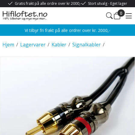
Gratis frakt på alle ordre over kr 2000,-
Stort utvalg - Eget lager
0
Vi tilbyr fri frakt på alle ordrer over kr. 2000,-
Hjem
/
Lagervarer
/
Kabler
/
Signalkabler
/