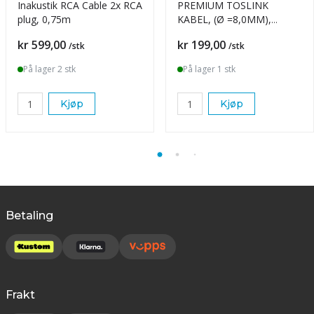
Inakustik RCA Cable 2x RCA
PREMIUM TOSLINK
plug, 0,75m
KABEL, (Ø =8,0MM),
SVART/GRÅ, 3M
Pris
Pris
kr 599,00
kr 199,00
/stk
/stk
På lager 2 stk
På lager 1 stk
Kjøp
Kjøp
Betaling
Frakt