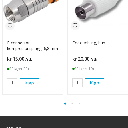
F-connector
Coax kobling, hun
kompresjonsplugg, 6,8 mm
Pris
Pris
kr 15,00
kr 20,00
/stk
/stk
På lager 20+
På lager 10+
Kjøp
Kjøp