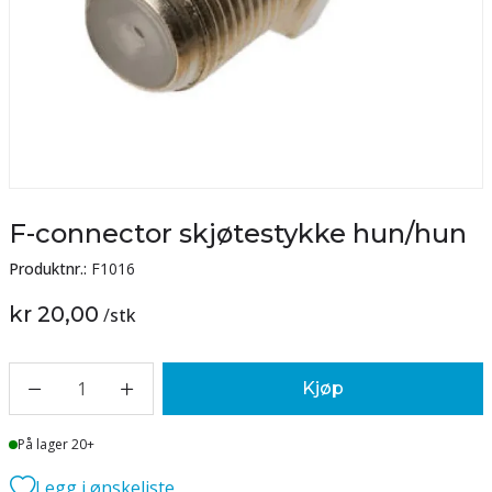
F-connector skjøtestykke hun/hun
Produktnr.:
F1016
kr 20,00
/
stk
1
Kjøp
Lager
På lager 20+
Legg i ønskeliste