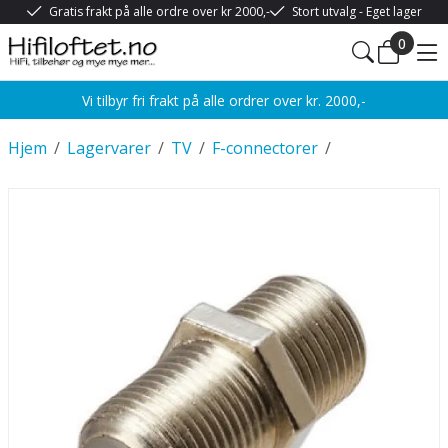
Gratis frakt på alle ordre over kr 2000,-
Stort utvalg - Eget lager
0
Vi tilbyr fri frakt på alle ordrer over kr. 2000,-
Hjem
/
Lagervarer
/
TV
/
F-connectorer
/