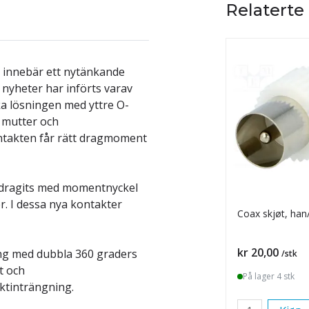
Relaterte
 innebär ett nytänkande
nyheter har införts varav
ka lösningen med yttre O-
n mutter och
ontakten får rätt dragmoment
m dragits med momentnyckel
er. I dessa nya kontakter
Coax skjøt, han
Pris
kr 20,00
ing med dubbla 360 graders
/stk
t och
På lager 4 stk
tinträngning.