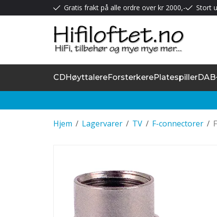
Gratis frakt på alle ordre over kr 2000,-
Stort u
CD
Høyttalere
Forsterkere
Platespiller
DAB
Hjem
/
Lagervarer
/
TV
/
F-connectorer
/