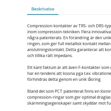
Beskrivelse
Compression-kontakter av TRS- och DRS-typ
inom compression-tekniken. Flera innovativa 
några patenterats. En förändring är den uni
ringen, som ger full metallisk kontakt mella
anslutningskontakt. Detta garanterar att k
och tillika rätt impedans.
Ett känt faktum är att även F-kontakter so
har en tendens att lossna pga t.ex. vibration
förhindras detta genom en unik låsring.
Bland det som PCT patenterat finns en lösn
compression-ringar som ger optimal draglas
skärmningsegenskaper samt skyddar mot fuk