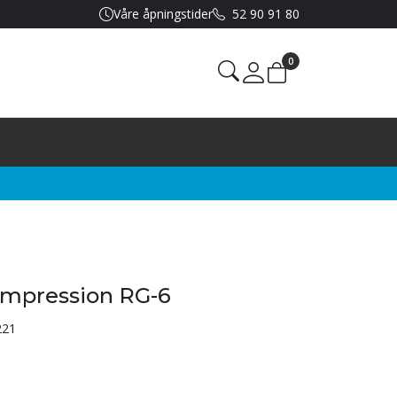
Våre åpningstider
52 90 91 80
0
Mine sider
ompression RG-6
221