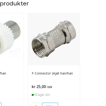
 produkter
/han
F-Connector skjøt han/han
F-connecto
kompresjon
Pris
Pris
kr 25,00
kr 15,00
/stk
/s
På lager 20+
På lager 20