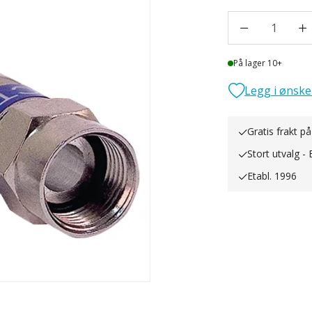
1
Lager
På lager 10+
Legg i ønske
Gratis frakt på
Stort utvalg - 
Etabl. 1996