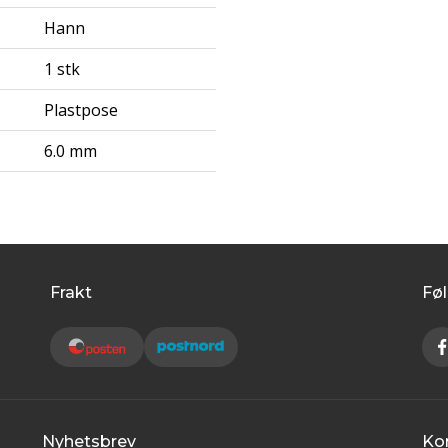
Hann
1 stk
Plastpose
6.0 mm
Frakt
Føl
Nyhetsbrev
Ko