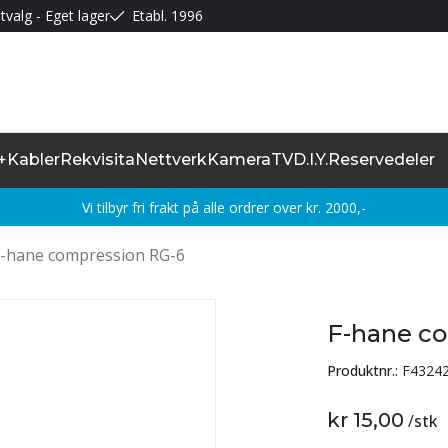
tvalg - Eget lager
Etabl. 1996
+
Kabler
Rekvisita
Nettverk
Kamera
TV
D.I.Y.
Reservedeler
Vi tilbyr fri frakt på alle ordrer over kr. 2000,-
F-hane compression RG-6
F-hane c
Produktnr.:
F4324
kr 15,00
/
stk