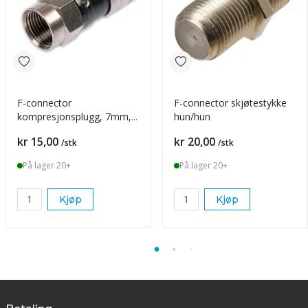
F-connector
F-connector skjøtestykke
kompresjonsplugg, 7mm,
hun/hun
EX6-51/83 SVART
Pris
Pris
kr 15,00
kr 20,00
/stk
/stk
På lager 20+
På lager 20+
Kjøp
Kjøp