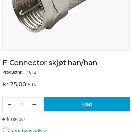
F-Connector skjøt han/han
Produktnr.:
F1013
kr 25,00
/
stk
1
Kjøp
Lager
På lager 20+
Legg i ønskeliste