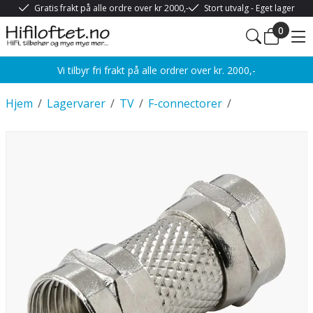
Gratis frakt på alle ordre over kr 2000,-
Stort utvalg - Eget lager
0
Vi tilbyr fri frakt på alle ordrer over kr. 2000,-
Hjem
/
Lagervarer
/
TV
/
F-connectorer
/