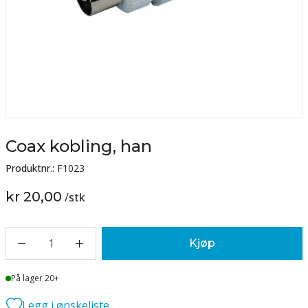
Coax kobling, han
Produktnr.:
F1023
kr 20,00
/
stk
1
Kjøp
Lager
På lager 20+
Legg i ønskeliste