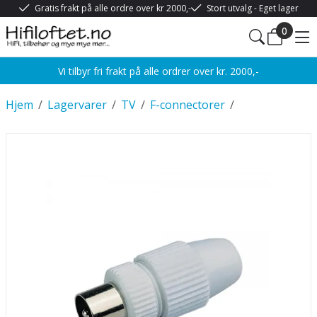
Gratis frakt på alle ordre over kr 2000,-
Stort utvalg - Eget lager
0
Vi tilbyr fri frakt på alle ordrer over kr. 2000,-
Hjem
/
Lagervarer
/
TV
/
F-connectorer
/