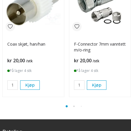
Coax skjøt, han/han
F-Connector 7mm vanntett
m/o-ring
Pris
Pris
kr 20,00
kr 20,00
/stk
/stk
På lager 4 stk
På lager 4 stk
Kjøp
Kjøp