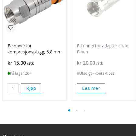
F-connector
F-connector adapter coax,
kompresjonsplugg, 6,8 mm
F-hun
Pris
Pris
kr 15,00
kr 20,00
/stk
/stk
På lager 20+
Utsolgt - kontakt oss
Kjøp
Les mer