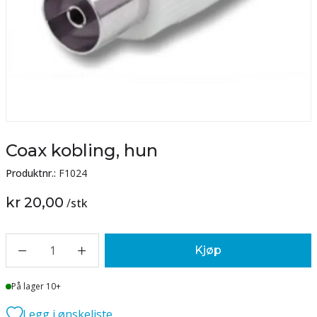
Coax kobling, hun
Produktnr.:
F1024
kr 20,00
/
stk
1
Kjøp
Lager
På lager 10+
Legg i ønskeliste