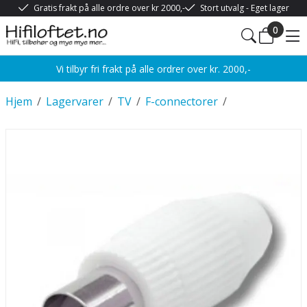
Gratis frakt på alle ordre over kr 2000,-
Stort utvalg - Eget lager
0
Vi tilbyr fri frakt på alle ordrer over kr. 2000,-
Hjem
/
Lagervarer
/
TV
/
F-connectorer
/