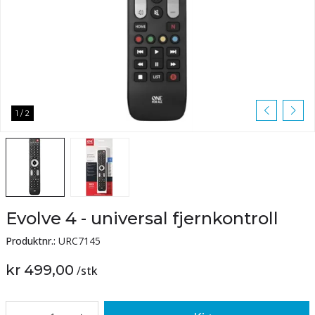
1
/
2
Evolve 4 - universal fjernkontroll
Produktnr.:
URC7145
kr 499,00
/
stk