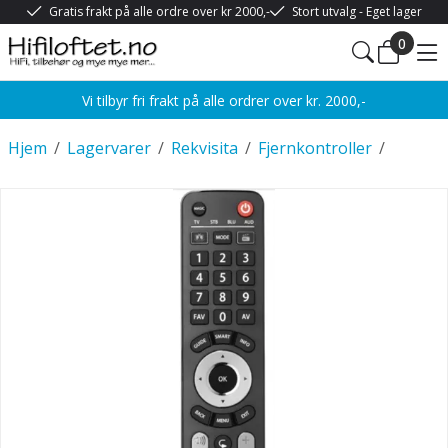
Gratis frakt på alle ordre over kr 2000,-
Stort utvalg - Eget lager
0
Vi tilbyr fri frakt på alle ordrer over kr. 2000,-
Hjem
/
Lagervarer
/
Rekvisita
/
Fjernkontroller
/