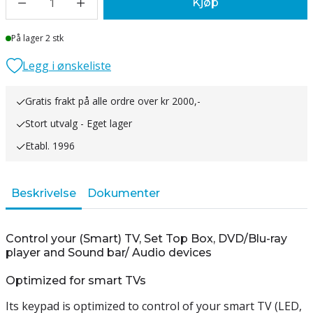
1
Kjøp
Lager
På lager 2 stk
Legg i ønskeliste
Gratis frakt på alle ordre over kr 2000,-
Stort utvalg - Eget lager
Etabl. 1996
Beskrivelse
Dokumenter
Control your (Smart) TV, Set Top Box, DVD/Blu-ray
player and Sound bar/ Audio devices
Optimized for smart TVs
Its keypad is optimized to control of your smart TV (LED,