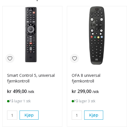
Smart Control 5, universal
OFA 8 universal
fjernkontroll
fjernkontroll
Pris
Pris
kr 499,00
kr 299,00
/stk
/stk
På lager 1 stk
På lager 3 stk
Kjøp
Kjøp