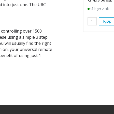
/stk
d into just one. The URC
På lager 2 stk
Kjøp
 controlling over 1500
ese using a simple 3 step
 will usually find the right
en on, your universal remote
 benefit of using just 1