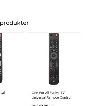
 produkter
rsal
One For All Evolve TV
Smart Contr
Universal Remote Control
fjernkontrol
Pris
Pris
kr 349,00
kr 499,00