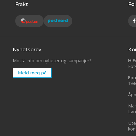
Frakt
Føl
Nyhetsbrev
Ko
Motta info om nyheter og kampanjer?
HiF
Fot
Meld meg på
Epo
Tel
Åpn
Man
Lør
Ute
kon