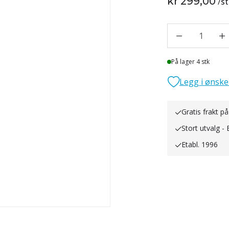
kr 299,00
/
st
1
Lager
På lager 4 stk
Legg i ønske
Gratis frakt på
Stort utvalg - 
Etabl. 1996