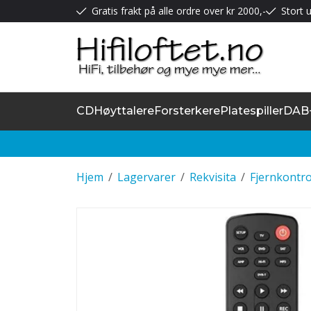
Gratis frakt på alle ordre over kr 2000,-
Stort u
CD
Høyttalere
Forsterkere
Platespiller
DAB
Hjem
/
Lagervarer
/
Rekvisita
/
Fjernkontro