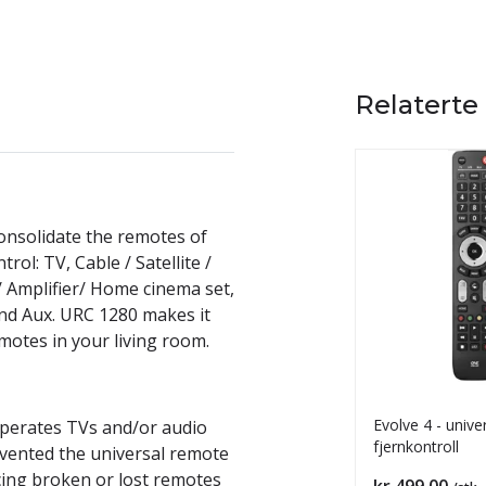
Relaterte
consolidate the remotes of
rol: TV, Cable / Satellite /
/ Amplifier/ Home cinema set,
nd Aux. URC 1280 makes it
emotes in your living room.
Evolve 4 - unive
operates TVs and/or audio
fjernkontroll
invented the universal remote
cing broken or lost remotes
Pris
kr 499,00