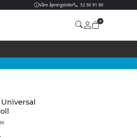
Våre åpningstider
52 90 91 80
0
Mine sider
 Universal
oll
80