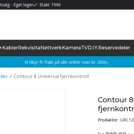
tvalg - Eget lager
Etabl. 1996
+
Kabler
Rekvisita
Nettverk
Kamera
TV
D.I.Y.
Reservedeler
Vi tilbyr fri frakt på alle ordrer over kr. 2000,-
ller
/
Contour 8 Universal fjernkontroll
Contour 8
fjernkontr
Produktnr.:
URC12