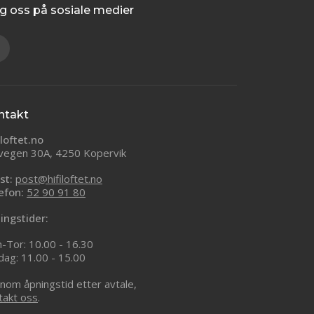
g oss på sosiale medier
ntakt
iloftet.no
vegen 30A, 4250 Kopervik
st:
post@hifiloftet.no
efon:
52 90 91 80
ingstider:
-Tor: 10.00 - 16.30
dag: 11.00 - 15.00
nom åpningstid etter avtale,
takt oss
.