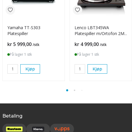
Yamaha TT-S303
Lenco LBT345WA
Platespiller
Platespiller m/Ortofon 2M
RED
Pris
Pris
kr 5 999,00
kr 4 999,00
/stk
/stk
På lager 1 stk
På lager 1 stk
Kjøp
Kjøp
Betaling