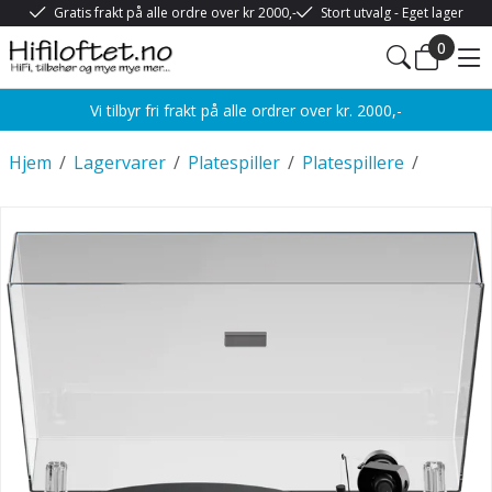
Gratis frakt på alle ordre over kr 2000,-
Stort utvalg - Eget lager
0
Vi tilbyr fri frakt på alle ordrer over kr. 2000,-
Hjem
/
Lagervarer
/
Platespiller
/
Platespillere
/