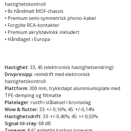
hastighetskontroll
•
8x håndmalt MDF-chassis
•
Premium semi-symmetrisk phono-kabel
•
Forgylte RCA-kontakter
•
Premium akrylstøvlokk inkludert
•
Håndlaget i Europa
Hastighet
: 33, 45 (elektronisk hastighetsendring)
Drivprinsipp
: reimdrift med elektronisk
hastighetskontroll
Plattform
: 300 mm, trykkstøpt aluminiumsplate med
TPE-demping og filtmatte
Platelager
: rustfri stålaksel i bronselag
Wow & flutter
: 33: +/-0,16%; 45: +/-0,14%
Hastighetsdrift
: 33: +/-0,40%; 45: +/-0,50%
Signal-til-støy
: 68 dB
Tonearm
: 8,6” enhetlig karbon tonearm