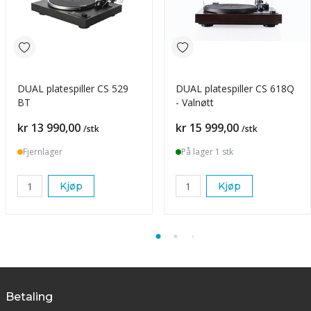
DUAL platespiller CS 529
DUAL platespiller CS 618Q
BT
- Valnøtt
Pris
Pris
kr 13 990,00
kr 15 999,00
/stk
/stk
Fjernlager
På lager 1 stk
Kjøp
Kjøp
Betaling