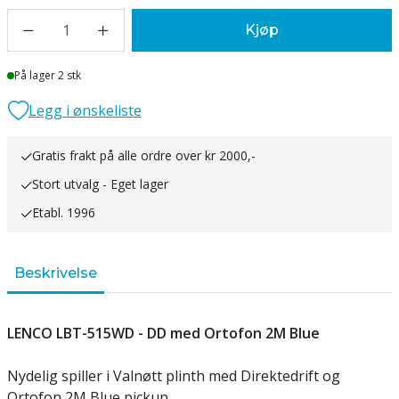
1
Kjøp
Lager
På lager 2 stk
Legg i ønskeliste
Gratis frakt på alle ordre over kr 2000,-
Stort utvalg - Eget lager
Etabl. 1996
Beskrivelse
LENCO LBT-515WD - DD med Ortofon 2M Blue
Nydelig spiller i Valnøtt plinth med Direktedrift og
Ortofon 2M Blue pickup.