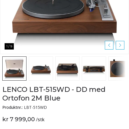
1
/
9
LENCO LBT-515WD - DD med
Ortofon 2M Blue
Produktnr.:
LBT-515WD
kr 7 999,00
/
stk