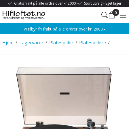
Gratis frakt på alle ordre over kr 2000,-
Stort utvalg - Eget lager
0
Vi tilbyr fri frakt på alle ordrer over kr. 2000,-
Hjem
/
Lagervarer
/
Platespiller
/
Platespillere
/