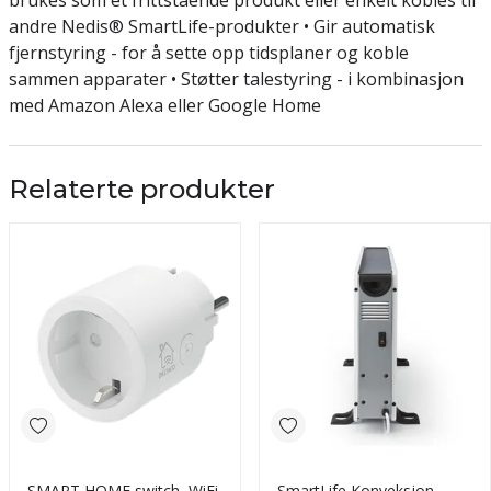
brukes som et frittstående produkt eller enkelt kobles til
andre Nedis® SmartLife-produkter • Gir automatisk
fjernstyring - for å sette opp tidsplaner og koble
sammen apparater • Støtter talestyring - i kombinasjon
med Amazon Alexa eller Google Home
Relaterte produkter
SMART HOME switch, WiFi
SmartLife Konveksjon