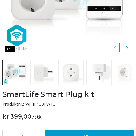
1
/
7
SmartLife Smart Plug kit
Produktnr.:
WIFIP130FWT3
kr 399,00
/
stk