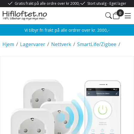
Gratis frakt på alle ordre over kr 2000,-
Stort utvalg - Eget lager
0
Vi tilbyr fri frakt på alle ordrer over kr. 2000,-
Hjem
/
Lagervarer
/
Nettverk
/
SmartLife/Zigbee
/