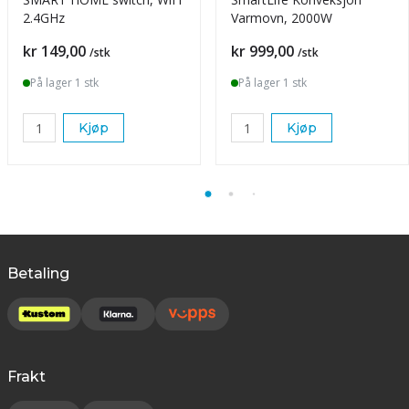
2.4GHz
Varmovn, 2000W
Pris
Pris
kr 149,00
kr 999,00
/stk
/stk
På lager 1 stk
På lager 1 stk
Kjøp
Kjøp
Betaling
Frakt