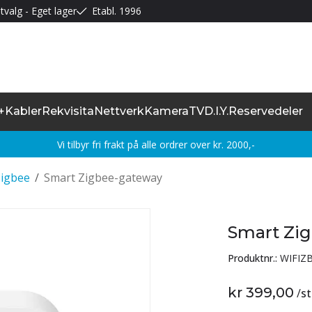
tvalg - Eget lager
Etabl. 1996
+
Kabler
Rekvisita
Nettverk
Kamera
TV
D.I.Y.
Reservedeler
Vi tilbyr fri frakt på alle ordrer over kr. 2000,-
Zigbee
/
Smart Zigbee-gateway
Smart Zi
Produktnr.:
WIFIZ
kr 399,00
/
st