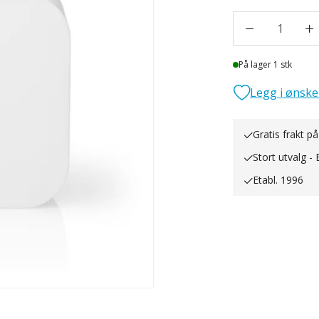
1
Lager
På lager 1 stk
Legg i ønske
Gratis frakt på
Stort utvalg - 
Etabl. 1996