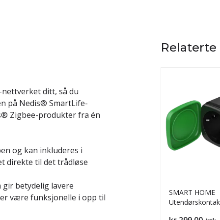
Relaterte
nettverket ditt, så du
den på Nedis® SmartLife-
dis® Zigbee-produkter fra én
pen og kan inkluderes i
direkte til det trådløse
 gir betydelig lavere
SMART HOME
r være funksjonelle i opp til
Utendørskontak
Pris
kr 299,00