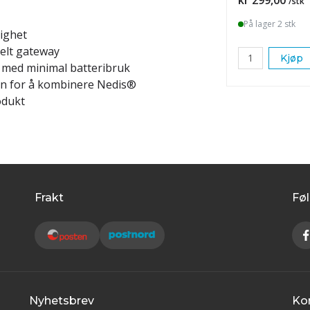
/stk
På lager 2 stk
ighet
kelt gateway
Kjøp
 med minimal batteribruk
en for å kombinere Nedis®
odukt
Frakt
Føl
Nyhetsbrev
Ko