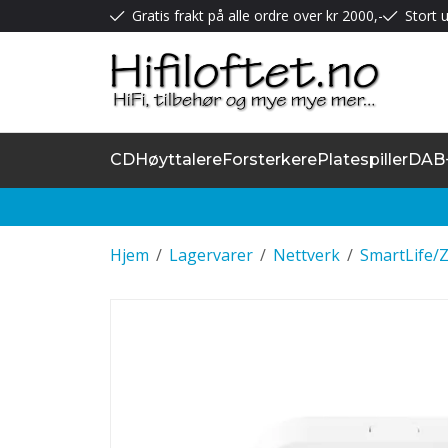
Gratis frakt på alle ordre over kr 2000,-
Stort u
CD
Høyttalere
Forsterkere
Platespiller
DAB
Hjem
/
Lagervarer
/
Nettverk
/
SmartLife/