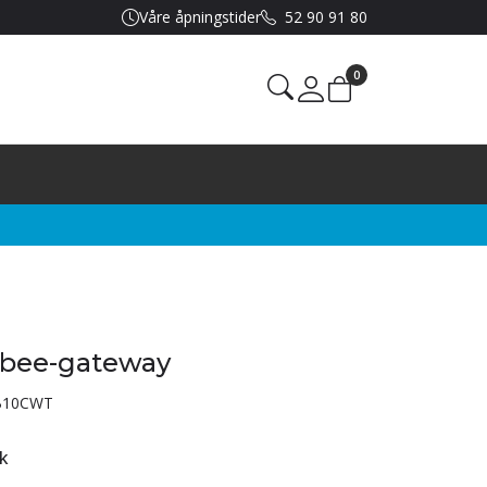
Våre åpningstider
52 90 91 80
0
Mine sider
gbee-gateway
B10CWT
k