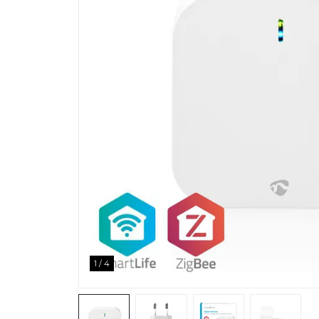
1
/
4