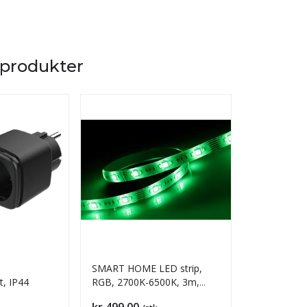
 produkter
SMART HOME LED strip,
SmartLife S
t, IP44
RGB, 2700K-6500K, 3m,
WiFi
Pris
Pris
kr 499,00
kr 249,00