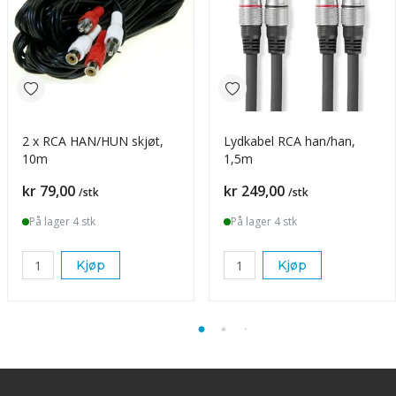
2 x RCA HAN/HUN skjøt,
Lydkabel RCA han/han,
10m
1,5m
Pris
Pris
kr 79,00
kr 249,00
/stk
/stk
På lager 4 stk
På lager 4 stk
Kjøp
Kjøp