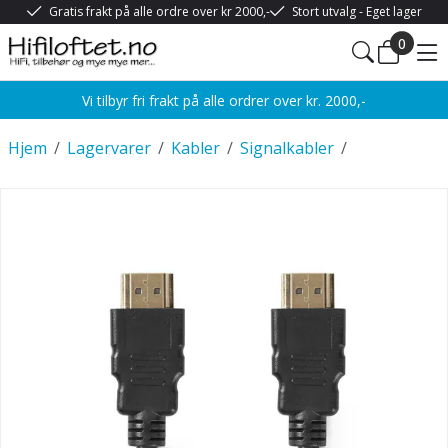
Gratis frakt på alle ordre over kr 2000,-
Stort utvalg - Eget lager
0
Vi tilbyr fri frakt på alle ordrer over kr. 2000,-
Hjem
/
Lagervarer
/
Kabler
/
Signalkabler
/