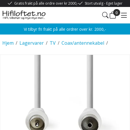
Gratis frakt på alle ordre over kr 2000,-
Stort utvalg - Eget lager
0
Vi tilbyr fri frakt på alle ordrer over kr. 2000,-
Hjem
/
Lagervarer
/
TV
/
Coax/antennekabel
/