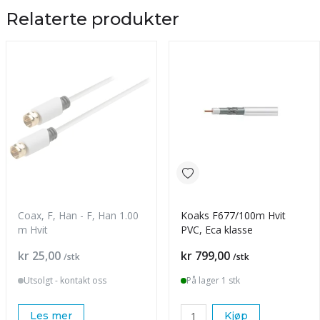
Relaterte produkter
Coax, F, Han - F, Han 1.00
Koaks F677/100m Hvit
m Hvit
PVC, Eca klasse
Pris
Pris
kr 25,00
kr 799,00
/stk
/stk
Utsolgt - kontakt oss
På lager 1 stk
Les mer
Kjøp