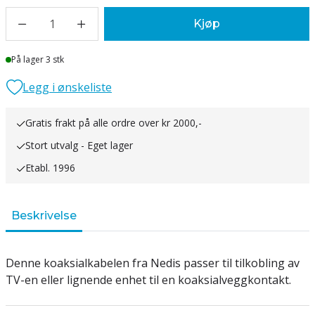
1
Kjøp
Lager
På lager 3 stk
Legg i ønskeliste
Gratis frakt på alle ordre over kr 2000,-
Stort utvalg - Eget lager
Etabl. 1996
Beskrivelse
Denne koaksialkabelen fra Nedis passer til tilkobling av
TV-en eller lignende enhet til en koaksialveggkontakt.