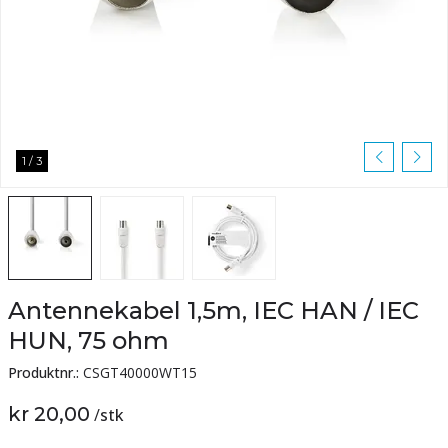
1
/
3
Antennekabel 1,5m, IEC HAN / IEC
HUN, 75 ohm
Produktnr.:
CSGT40000WT15
kr 20,00
/
stk