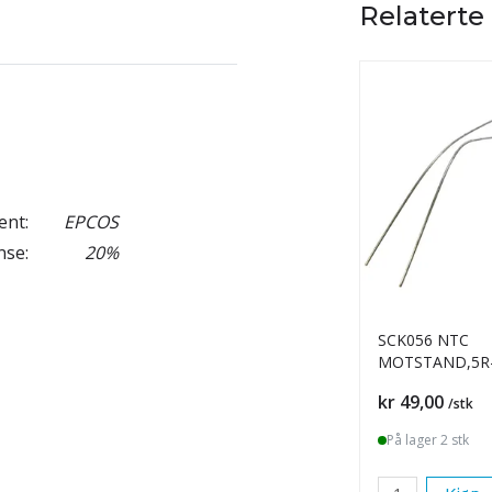
Relaterte
ent:
EPCOS
nse:
20%
SCK056 NTC
MOTSTAND,5R-
Pris
kr 49,00
/stk
På lager 2 stk