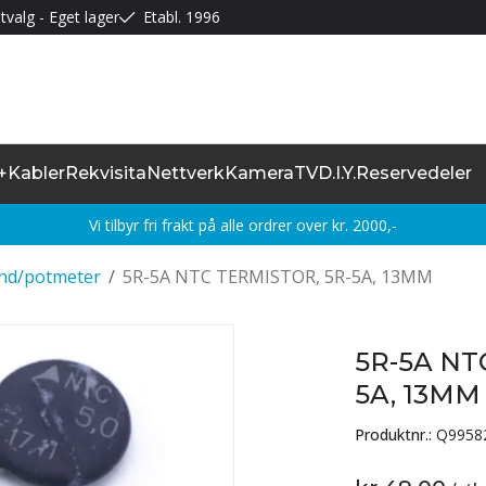
tvalg - Eget lager
Etabl. 1996
+
Kabler
Rekvisita
Nettverk
Kamera
TV
D.I.Y.
Reservedeler
Vi tilbyr fri frakt på alle ordrer over kr. 2000,-
nd/potmeter
/
5R-5A NTC TERMISTOR, 5R-5A, 13MM
5R-5A NT
5A, 13MM
Produktnr.:
Q9958