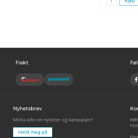
Kjøp
Frakt
Føl
Nyhetsbrev
Ko
Motta info om nyheter og kampanjer?
HiF
Fot
Meld meg på
Epo