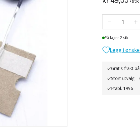
kr 49,00
/
stk
1
Lager
På lager 2 stk
Legg i ønske
Gratis frakt på
Stort utvalg - 
Etabl. 1996