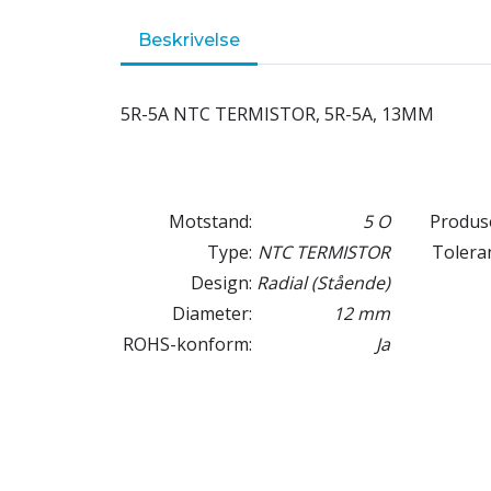
Beskrivelse
5R-5A NTC TERMISTOR, 5R-5A, 13MM
Motstand:
5 O
Produs
Type:
NTC TERMISTOR
Tolera
Design:
Radial (Stående)
Diameter:
12 mm
ROHS-konform:
Ja