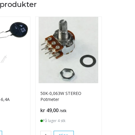
 produkter
50K-0,063W STEREO
470R2,0W
6,4A
Potmeter
METALLFI
0414
Pris
Pris
kr 49,00
kr 15,00
/stk
/s
På lager 4 stk
På lager 5+