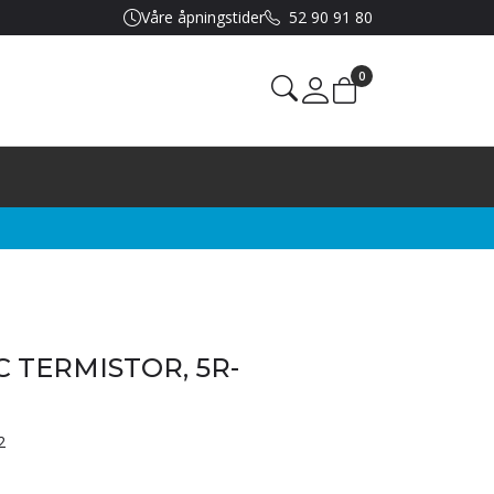
Våre åpningstider
52 90 91 80
0
Mine sider
C TERMISTOR, 5R-
2