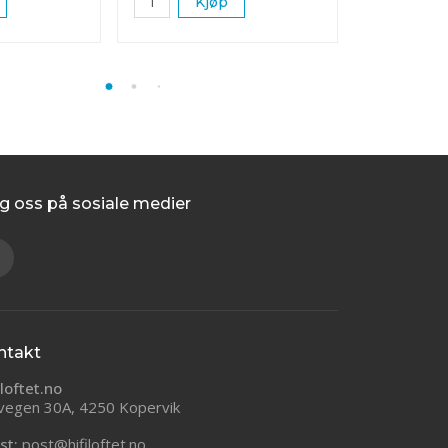
Kjøp
K
g oss på sosiale medier
ntakt
iloftet.no
vegen 30A, 4250 Kopervik
st:
post@hifiloftet.no