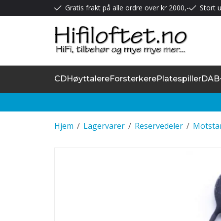
Gratis frakt på alle ordre over kr 2000,-
Stort u
CD
Høyttalere
Forsterkere
Platespiller
DAB
Hjem
/
Lagervarer
/
Reservedeler
/
Motsta