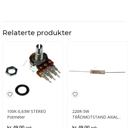
Relaterte produkter
100K-0,63W STEREO
220R-5W
Potmeter
TRÅDMOTSTAND AXIAL
25X6,4MM
Pris
Pris
kr 49,00
kr 49,00
/stk
/stk