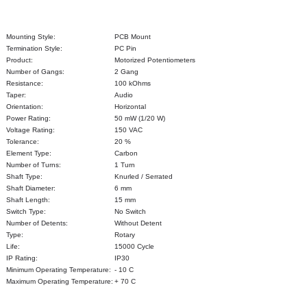
Mounting Style:
PCB Mount
Termination Style:
PC Pin
Product:
Motorized Potentiometers
Number of Gangs:
2 Gang
Resistance:
100 kOhms
Taper:
Audio
Orientation:
Horizontal
Power Rating:
50 mW (1/20 W)
Voltage Rating:
150 VAC
Tolerance:
20 %
Element Type:
Carbon
Number of Turns:
1 Turn
Shaft Type:
Knurled / Serrated
Shaft Diameter:
6 mm
Shaft Length:
15 mm
Switch Type:
No Switch
Number of Detents:
Without Detent
Type:
Rotary
Life:
15000 Cycle
IP Rating:
IP30
Minimum Operating Temperature:
- 10 C
Maximum Operating Temperature:
+ 70 C