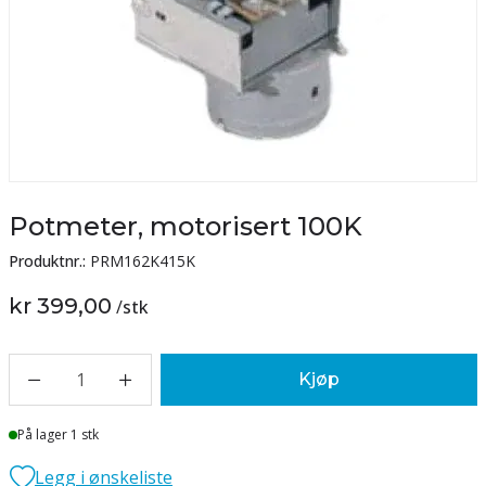
Potmeter, motorisert 100K
Produktnr.:
PRM162K415K
kr 399,00
/
stk
1
Kjøp
Lager
På lager 1 stk
Legg i ønskeliste