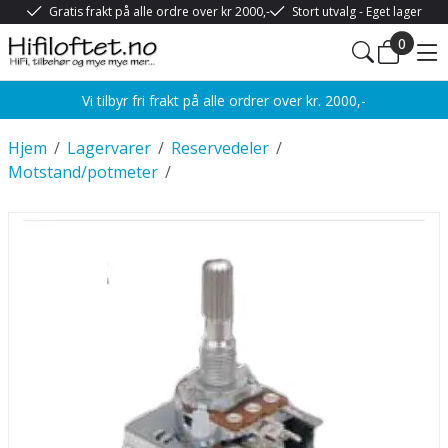
Gratis frakt på alle ordre over kr 2000,-
Stort utvalg - Eget lager
0
Vi tilbyr fri frakt på alle ordrer over kr. 2000,-
Hjem
/
Lagervarer
/
Reservedeler
/
Motstand/potmeter
/