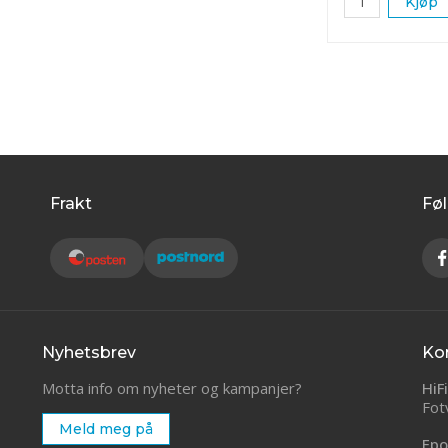
Kjøp
Frakt
Føl
Nyhetsbrev
Ko
Motta info om nyheter og kampanjer?
HiF
Fot
Meld meg på
Epo