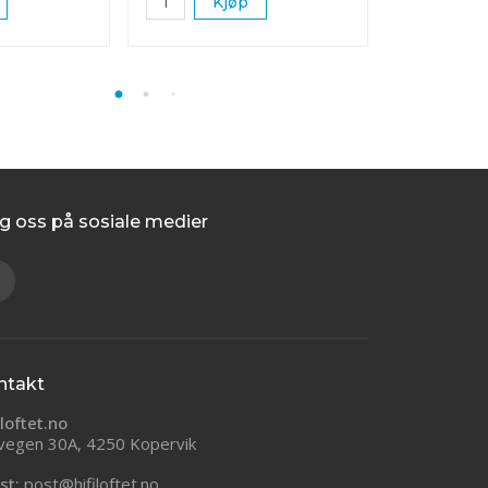
Kjøp
K
g oss på sosiale medier
ntakt
iloftet.no
vegen 30A, 4250 Kopervik
st:
post@hifiloftet.no