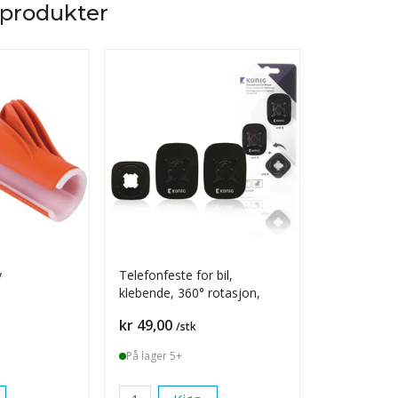
 produkter
y
Telefonfeste for bil,
Mobilholde
klebende, 360° rotasjon,
luftuttak bil
Pris
Pris
kr 49,00
kr 99,00
/stk
/s
På lager 5+
På lager 2 s