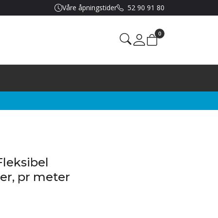
Våre åpningstider
52 90 91 80
0
Mine sider
Fleksibel
er, pr meter