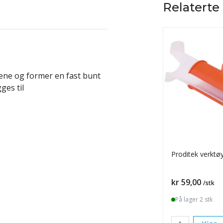
Relaterte
lene og former en fast bunt
ges til
Proditek verktø
Pris
kr 59,00
/stk
På lager 2 stk