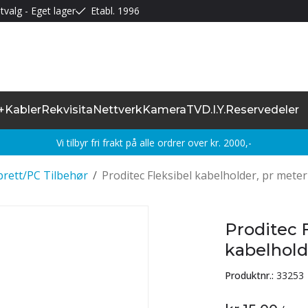
tvalg - Eget lager
Etabl. 1996
+
Kabler
Rekvisita
Nettverk
Kamera
TV
D.I.Y.
Reservedeler
Vi tilbyr fri frakt på alle ordrer over kr. 2000,-
rett/PC Tilbehør
/
Proditec Fleksibel kabelholder, pr meter
Proditec 
kabelhold
Produktnr.:
33253