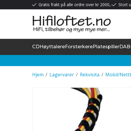
Gratis frakt på alle ordre over kr 2000,-
Stort u
CD
Høyttalere
Forsterkere
Platespiller
DAB
Hjem
/
Lagervarer
/
Rekvisita
/
Mobil/Nettb