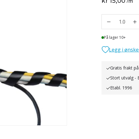
kr 15,00
/
m
1.0
Lager
På lager 10+
Legg i ønske
Gratis frakt på
Stort utvalg - 
Etabl. 1996