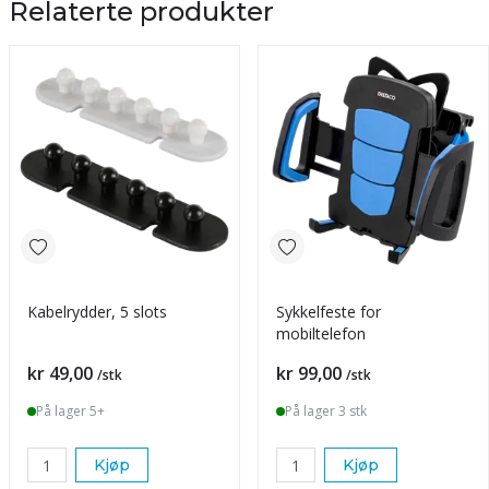
Relaterte produkter
Kabelrydder, 5 slots
Sykkelfeste for
mobiltelefon
Pris
Pris
kr 49,00
kr 99,00
/stk
/stk
På lager 5+
På lager 3 stk
Kjøp
Kjøp