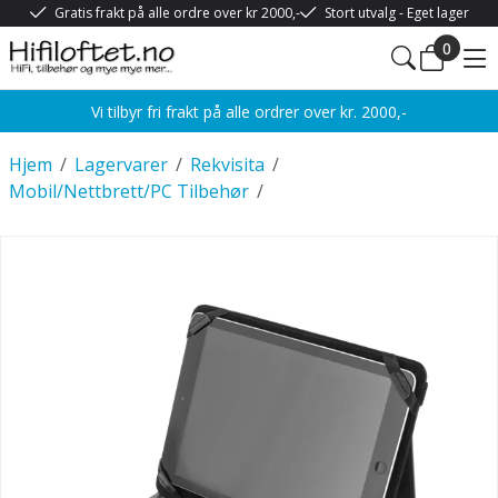
Gratis frakt på alle ordre over kr 2000,-
Stort utvalg - Eget lager
0
Vi tilbyr fri frakt på alle ordrer over kr. 2000,-
Hjem
/
Lagervarer
/
Rekvisita
/
Mobil/Nettbrett/PC Tilbehør
/