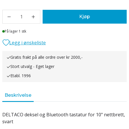
1
Kjøp
Lager
På lager 1 stk
Legg i ønskeliste
Gratis frakt på alle ordre over kr 2000,-
Stort utvalg - Eget lager
Etabl. 1996
Beskrivelse
DELTACO deksel og Bluetooth tastatur for 10" nettbrett,
svart