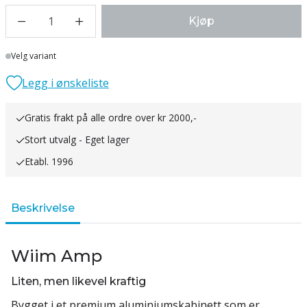
1
Kjøp
Lager
Velg variant
Legg i ønskeliste
Gratis frakt på alle ordre over kr 2000,-
Stort utvalg - Eget lager
Etabl. 1996
Beskrivelse
Wiim Amp
Liten, men likevel kraftig
Bygget i et premium aluminiumskabinett som er