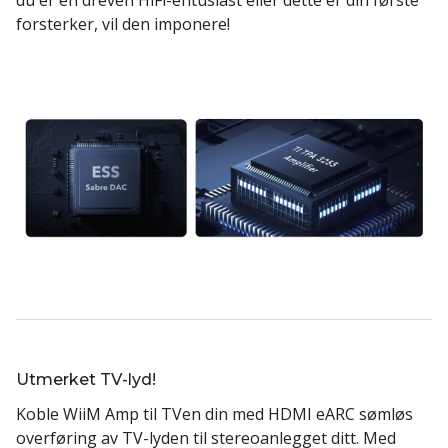
du er en dreven HiFi-entusiast eller dette er din første
forsterker, vil den imponere!
Utmerket TV-lyd!
Koble WiiM Amp til TVen din med HDMI eARC sømløs
overføring av TV-lyden til stereoanlegget ditt. Med