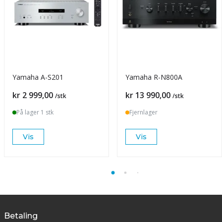
Yamaha A-S201
Yamaha R-N800A
Pris
Pris
kr 2 999,00
kr 13 990,00
/stk
/stk
På lager 1 stk
Fjernlager
Vis
Vis
Betaling