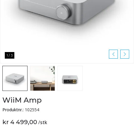
1
/
3
WiiM Amp
Produktnr.:
102554
kr 4 499,00
/
stk