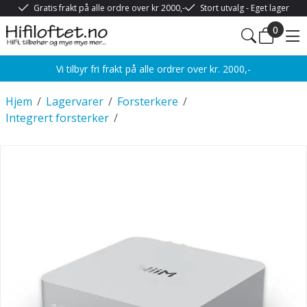
Gratis frakt på alle ordre over kr 2000,-
Stort utvalg - Eget lager
0
Vi tilbyr fri frakt på alle ordrer over kr. 2000,-
Hjem
/
Lagervarer
/
Forsterkere
/
Integrert forsterker
/