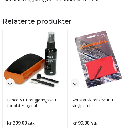
Relaterte produkter
Lenco 5 i 1 rengjøringssett
Antistatisk renseklut til
for plater og nål
vinylplater
Pris
Pris
kr 399,00
kr 99,00
/stk
/stk