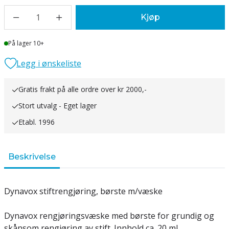
1
Kjøp
Lager
På lager 10+
Legg i ønskeliste
Gratis frakt på alle ordre over kr 2000,-
Stort utvalg - Eget lager
Etabl. 1996
Beskrivelse
Dynavox stiftrengjøring, børste m/væske
Dynavox rengjøringsvæske med børste for grundig og
skånsom rengjøring av stift.
Innhold ca. 20 ml.