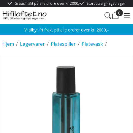
Gratis frakt på alle ordre over kr 2000,-
Stort utvalg - Eget lager
0
Vi tilbyr fri frakt på alle ordrer over kr. 2000,-
Hjem
/
Lagervarer
/
Platespiller
/
Platevask
/