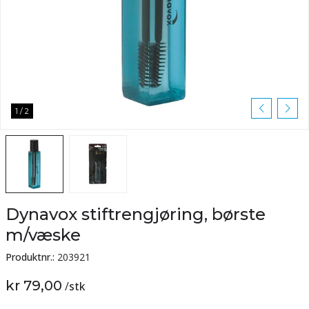
1
/
2
Dynavox stiftrengjøring, børste
m/væske
Produktnr.:
203921
kr 79,00
/
stk