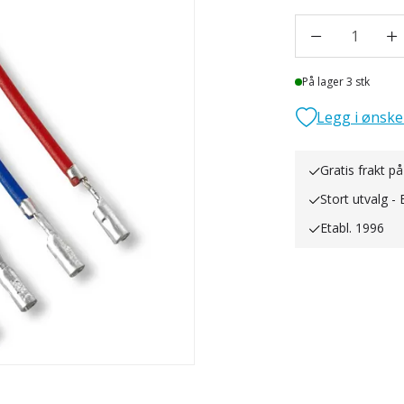
1
Lager
På lager 3 stk
Legg i ønske
Gratis frakt på
Stort utvalg - 
Etabl. 1996