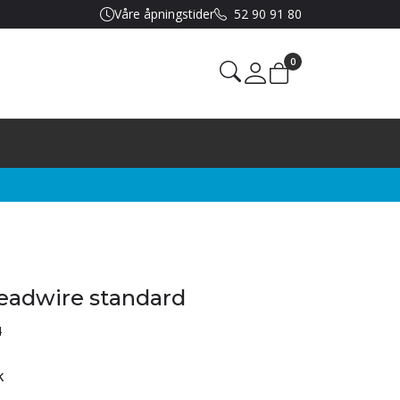
Våre åpningstider
52 90 91 80
0
Mine sider
eadwire standard
4
k