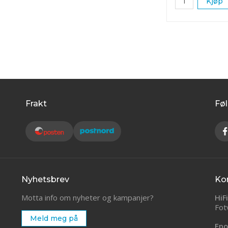
Kjøp
Frakt
Føl
Nyhetsbrev
Ko
Motta info om nyheter og kampanjer?
HiF
Fot
Meld meg på
Epo