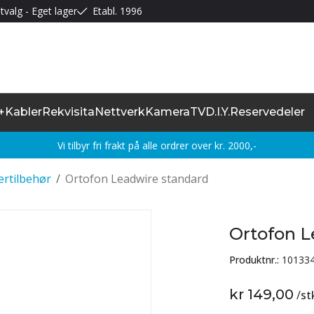
tvalg - Eget lager
Etabl. 1996
+
Kabler
Rekvisita
Nettverk
Kamera
TV
D.I.Y.
Reservedeler
Vi tilbyr fri frakt på alle ordrer over kr. 2000,-
lertilbehør
/
Ortofon Leadwire standard
Ortofon L
Produktnr.:
10133
kr 149,00
/
st