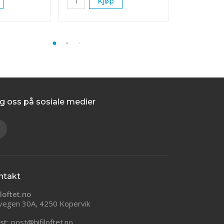
Kjøp
K
g oss på sosiale medier
ntakt
iloftet.no
vegen 30A, 4250 Kopervik
st:
post@hifiloftet.no