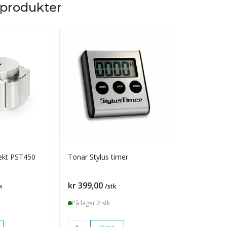
 produkter
ekt PST450
Tonar Stylus timer
Ortofon Ali
Pris
Pris
kr 399,00
kr 99,00
k
/stk
/s
På lager 2 stk
På lager 1 s