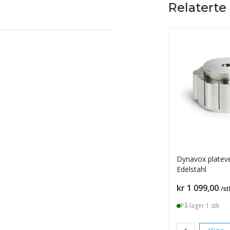
Relaterte
Dynavox platev
Edelstahl
Pris
kr 1 099,00
/st
På lager 1 stk