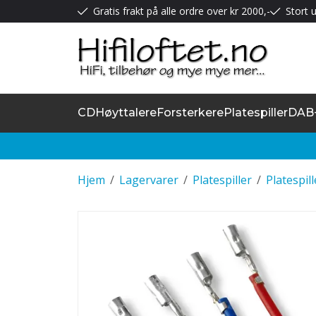
Gratis frakt på alle ordre over kr 2000,-
Stort u
CD
Høyttalere
Forsterkere
Platespiller
DAB
Hjem
/
Lagervarer
/
Platespiller
/
Platespil