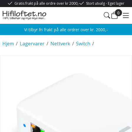
Gratis frakt på alle ordre over kr 2000,-
Stort utvalg - Eget lager
0
Vi tilbyr fri frakt på alle ordrer over kr. 2000,-
Hjem
/
Lagervarer
/
Nettverk
/
Switch
/