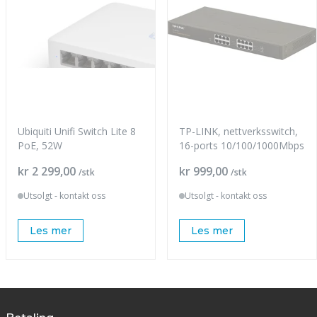
Ubiquiti Unifi Switch Lite 8
TP-LINK, nettverksswitch,
PoE, 52W
16-ports 10/100/1000Mbps
Pris
Pris
kr 2 299,00
kr 999,00
/stk
/stk
Utsolgt - kontakt oss
Utsolgt - kontakt oss
Les mer
Les mer