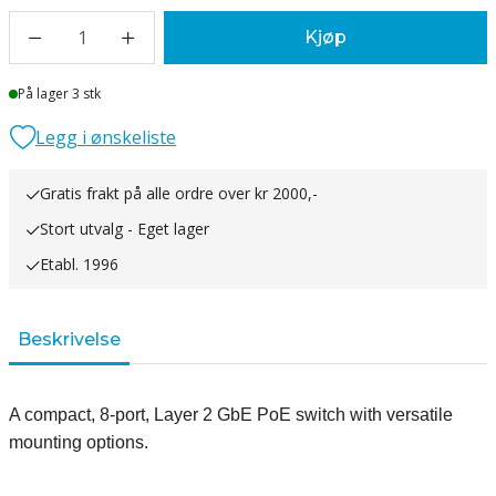
1
Kjøp
Lager
På lager 3 stk
Legg i ønskeliste
Gratis frakt på alle ordre over kr 2000,-
Stort utvalg - Eget lager
Etabl. 1996
Beskrivelse
A compact, 8-port, Layer 2 GbE PoE switch with versatile
mounting options.