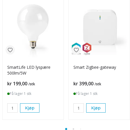
SmartLife LED lyspære
Smart Zigbee-gateway
500lm/5W
Pris
Pris
kr 199,00
kr 399,00
/stk
/stk
På lager 1 stk
På lager 1 stk
Kjøp
Kjøp