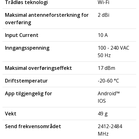
Trådløs teknologi
Wi-Fi
Maksimal antenneforsterkning for
2 dBi
overføring
Input Current
10 A
Inngangsspenning
100 - 240 VAC
50 Hz
Maksimal overføringseffekt
17 dBm
Driftstemperatur
-20-60 °C
App tilgjengelig for
Android™
IOS
Vekt
49 g
Send frekvensområdet
2412-2484
MHz