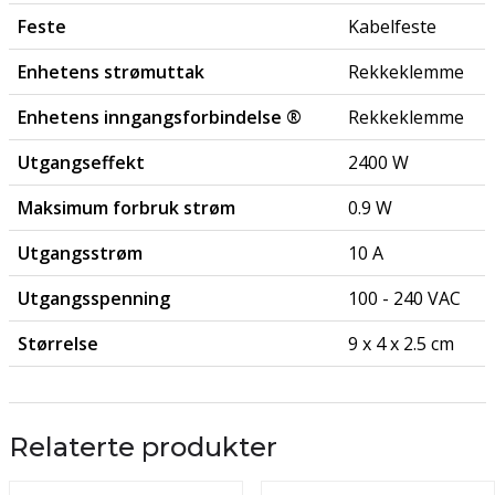
Feste
Kabelfeste
Enhetens strømuttak
Rekkeklemme
Enhetens inngangsforbindelse ®
Rekkeklemme
Utgangseffekt
2400 W
Maksimum forbruk strøm
0.9 W
Utgangsstrøm
10 A
Utgangsspenning
100 - 240 VAC
Størrelse
9 x 4 x 2.5 cm
Relaterte produkter