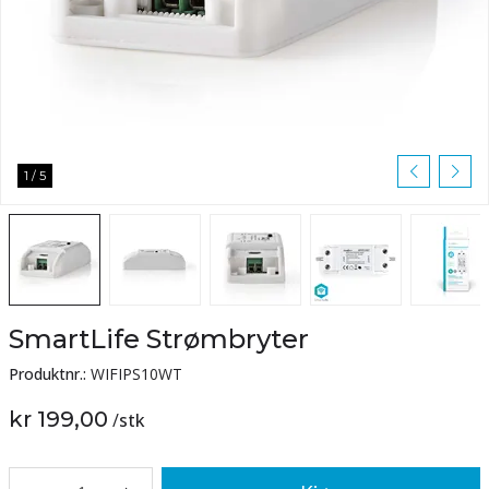
1
/
5
SmartLife Strømbryter
Produktnr.:
WIFIPS10WT
kr 199,00
/
stk