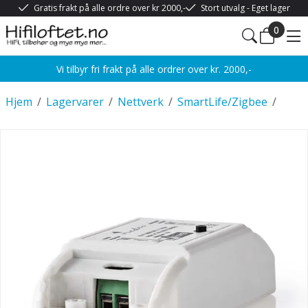
Gratis frakt på alle ordre over kr 2000,-
Stort utvalg - Eget lager
0
Vi tilbyr fri frakt på alle ordrer over kr. 2000,-
Hjem
/
Lagervarer
/
Nettverk
/
SmartLife/Zigbee
/