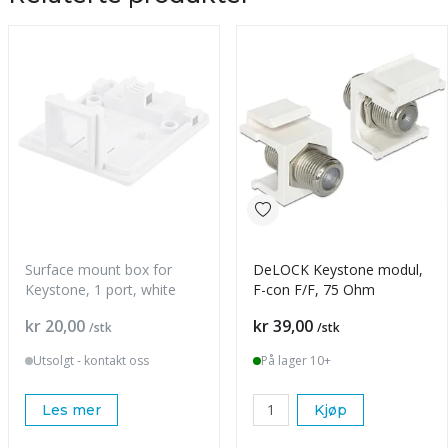
Surface mount box for
DeLOCK Keystone modul,
Keystone, 1 port, white
F-con F/F, 75 Ohm
Pris
Pris
kr 20,00
kr 39,00
/stk
/stk
Utsolgt - kontakt oss
På lager 10+
Les mer
Kjøp