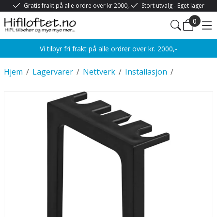
Gratis frakt på alle ordre over kr 2000,-
Stort utvalg - Eget lager
0
Vi tilbyr fri frakt på alle ordrer over kr. 2000,-
Hjem
/
Lagervarer
/
Nettverk
/
Installasjon
/