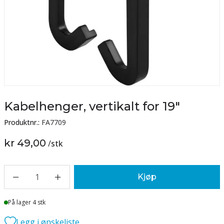
Kabelhenger, vertikalt for 19"
Produktnr.:
FA7709
kr 49,00
/
stk
1
Kjøp
Lager
På lager 4 stk
Legg i ønskeliste