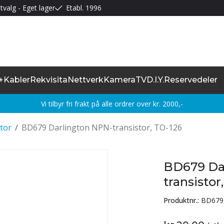
tvalg - Eget lager
Etabl. 1996
+
Kabler
Rekvisita
Nettverk
Kamera
TV
D.I.Y.
Reservedeler
Vi tilbyr fri frakt på alle ordrer over kr. 2000,-
tor
/
BD679 Darlington NPN-transistor, TO-126
BD679 Da
transistor
Produktnr.:
BD679