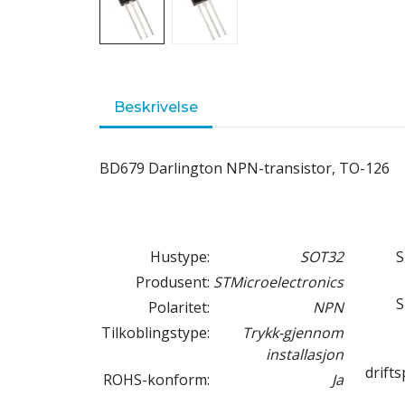
Beskrivelse
BD679 Darlington NPN-transistor, TO-126
Hustype:
SOT32
S
Produsent:
STMicroelectronics
S
Polaritet:
NPN
Tilkoblingstype:
Trykk-gjennom
installasjon
drift
ROHS-konform:
Ja