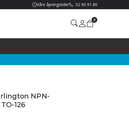
Våre åpningstider
52 90 91 80
0
Mine sider
rlington NPN-
, TO-126