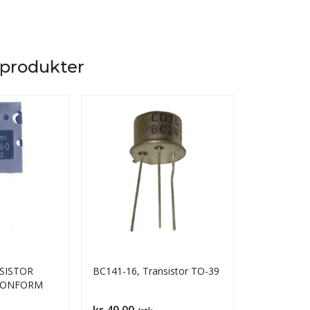
 produkter
SISTOR
BC141-16, Transistor TO-39
BC879 TRA
-KONFORM
Pris
Pris
kr 49,00
kr 79,00