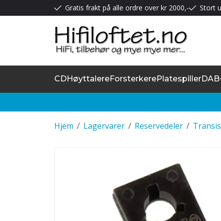
Gratis frakt på alle ordre over kr 2000,-
Stort u
CD
Høyttalere
Forsterkere
Platespiller
DAB
Hjem
/
Lagervarer
/
Reservedeler
/
Transis