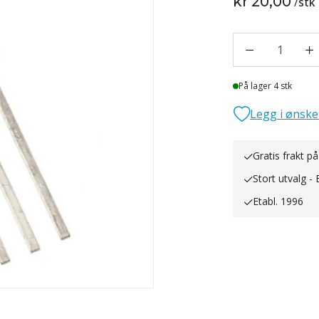
kr 20,00
/
stk
1
Lager
På lager 4 stk
Legg i ønske
Gratis frakt på
Stort utvalg - 
Etabl. 1996