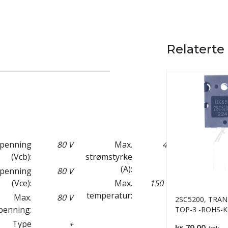
Relaterte
penning
80 V
Max.
4 A
(Vcb):
strømstyrke
(A):
penning
80 V
(Vce):
Max.
150 °C
temperatur:
Max.
80 V
2SC5200, TRAN
spenning:
TOP-3 -ROHS
Type
+
Pris
kr 79,00