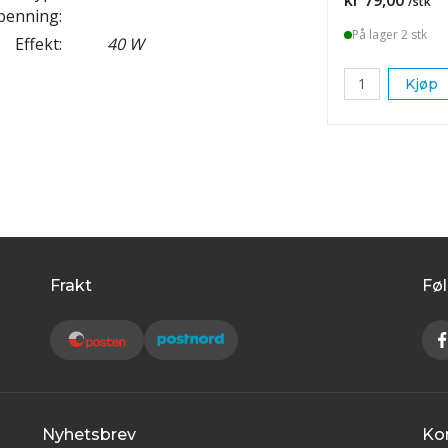
/stk
penning:
På lager 2 stk
Effekt:
40 W
Kjøp
Frakt
Føl
Nyhetsbrev
Ko