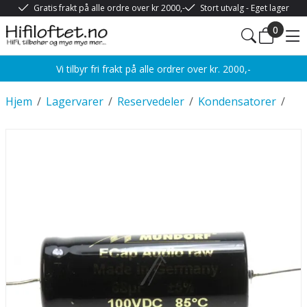
Gratis frakt på alle ordre over kr 2000,-
Stort utvalg - Eget lager
0
Vi tilbyr fri frakt på alle ordrer over kr. 2000,-
Hjem
/
Lagervarer
/
Reservedeler
/
Kondensatorer
/