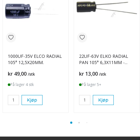
1000UF-35V ELCO RADIAL
22UF-63V ELKO RADIAL
105° 12,5X20MM.
PAN 105° 6,3X11MM -
ROHS-
Pris
Pris
kr 49,00
kr 13,00
/stk
/stk
På lager 4 stk
På lager 5+
Kjøp
Kjøp