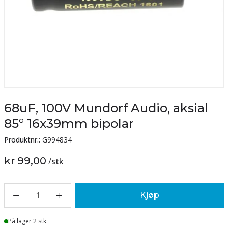
68uF, 100V Mundorf Audio, aksial
85° 16x39mm bipolar
Produktnr.:
G994834
kr 99,00
/
stk
1
Kjøp
Lager
På lager 2 stk