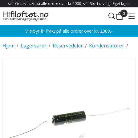
Gratis frakt på alle ordre over kr 2000,-
Stort utvalg - Eget lager
0
Vi tilbyr fri frakt på alle ordrer over kr. 2000,-
Hjem
/
Lagervarer
/
Reservedeler
/
Kondensatorer
/