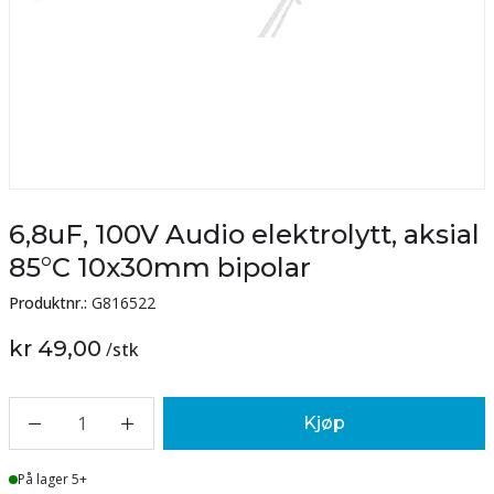
6,8uF, 100V Audio elektrolytt, aksial
85°C 10x30mm bipolar
Produktnr.:
G816522
kr 49,00
/
stk
1
Kjøp
Lager
På lager 5+