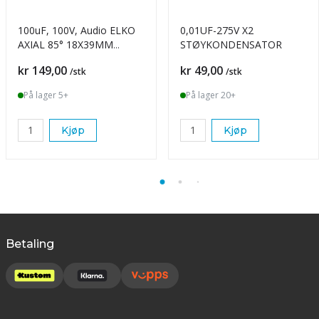
100uF, 100V, Audio ELKO
0,01UF-275V X2
AXIAL 85° 18X39MM
STØYKONDENSATOR
BIPOLAR
Pris
Pris
kr 149,00
kr 49,00
/stk
/stk
På lager 5+
På lager 20+
Kjøp
Kjøp
Betaling