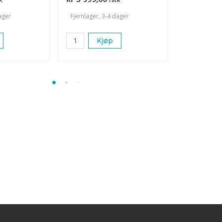
ager
Fjernlager, 3-4 dager
Fjernlager, 
Kjøp
K