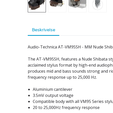
Beskrivelse
Audio-Technica AT-VM95SH - MM Nude Shib
The AT-VM95SH, features a Nude Shibata sty
acclaimed stylus format by high-end audiophi
produces mid and bass sounds strong and rich
frequency response up to 25,000 Hz.
Aluminium cantilever
3.5mV output voltage
Compatible body with all VM95 Series styl
20 to 25,000Hz frequency response