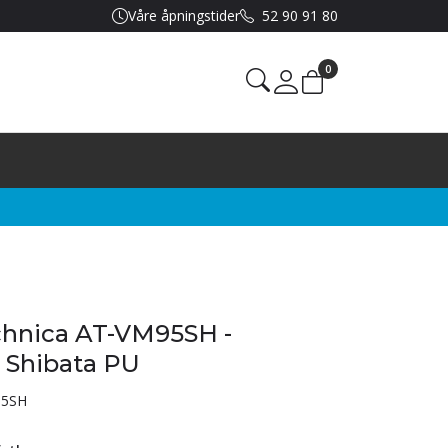
Våre åpningstider
52 90 91 80
0
Mine sider
chnica AT-VM95SH -
Shibata PU
5SH