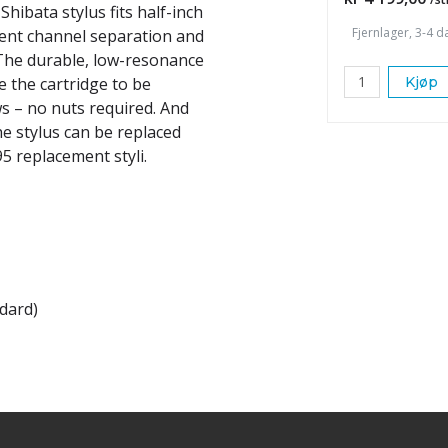
Shibata stylus fits half-inch
Fjernlager, 3-4 d
lent channel separation and
. The durable, low-resonance
Kjøp
e the cartridge to be
s – no nuts required. And
he stylus can be replaced
5 replacement styli.
ndard)