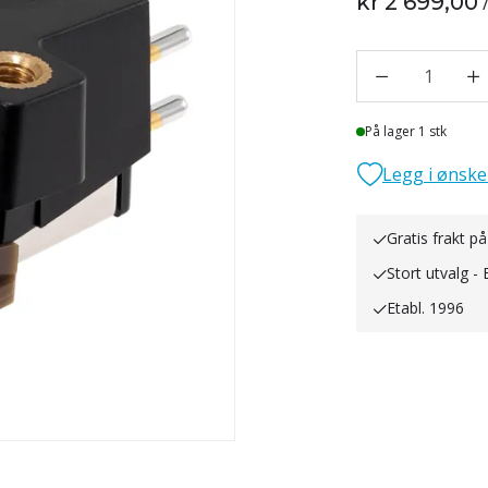
kr 2 699,00
1
Lager
På lager 1 stk
Legg i ønske
Gratis frakt på
Stort utvalg - 
Etabl. 1996