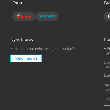
Frakt
Føl
Nyhetsbrev
Ko
Motta info om nyheter og kampanjer?
HiF
Fot
Meld meg på
Epo
Tel
Åpn
Man
Lør
Ute
kon