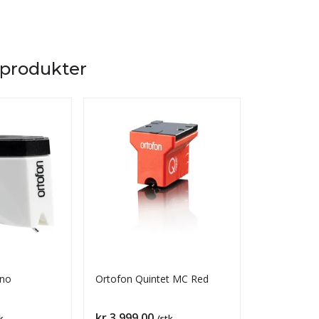
 produkter
no
Ortofon Quintet MC Red
Ortofon 2M
Pris
Pris
kr 3 999,00
kr 4 699,0
k
/stk