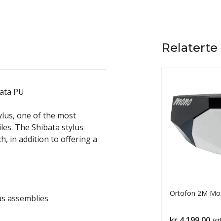
Relaterte
ata PU
lus, one of the most
les. The Shibata stylus
, in addition to offering a
Ortofon 2M Mo
us assemblies
Pris
kr 4 199,00
/st