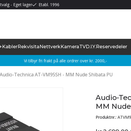
tvalg - Eget lager
Etabl. 1996
+
Kabler
Rekvisita
Nettverk
Kamera
TV
D.I.Y.
Reservedeler
Vi tilbyr fri frakt på alle ordrer over kr. 2000,-
Audio-Technica AT-VM95SH - MM Nude Shibata PU
Audio-Te
MM Nude 
Produktnr.:
ATVM9