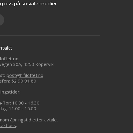
g oss på sosiale medier
ntakt
iloftet.no
vegen 30A, 4250 Kopervik
st:
post@hifiloftet.no
efon:
52 90 91 80
ingstider:
-Tor: 10.00 - 16.30
dag: 11.00 - 15.00
nom åpningstid etter avtale,
takt oss
.