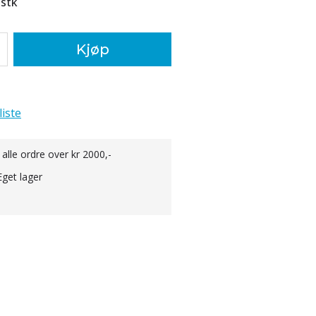
/
stk
Kjøp
liste
 alle ordre over kr 2000,-
Eget lager