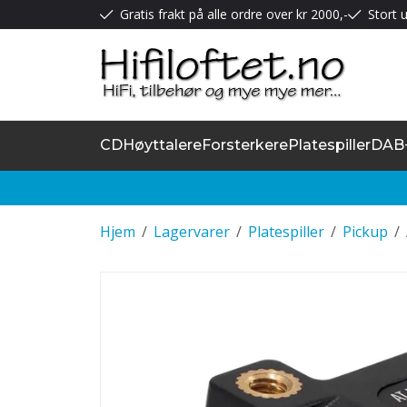
Gratis frakt på alle ordre over kr 2000,-
Stort u
CD
Høyttalere
Forsterkere
Platespiller
DAB
Hjem
/
Lagervarer
/
Platespiller
/
Pickup
/