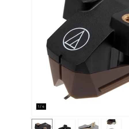
1
/
4