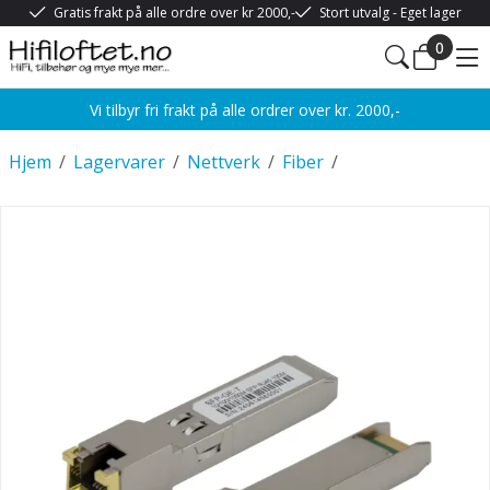
Gratis frakt på alle ordre over kr 2000,-
Stort utvalg - Eget lager
0
Vi tilbyr fri frakt på alle ordrer over kr. 2000,-
Hjem
/
Lagervarer
/
Nettverk
/
Fiber
/