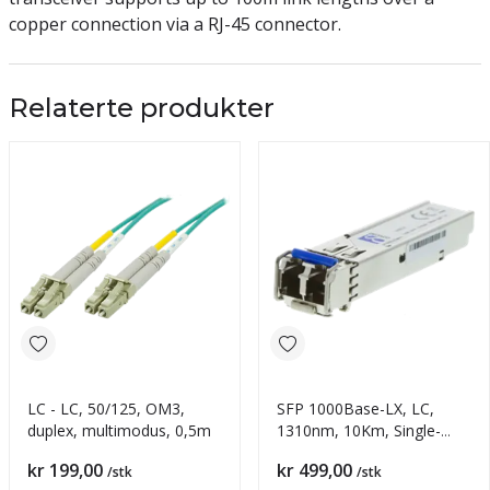
copper connection via a RJ-45 connector.
Relaterte produkter
LC - LC, 50/125, OM3,
SFP 1000Base-LX, LC,
duplex, multimodus, 0,5m
1310nm, 10Km, Single-
Mode
Pris
Pris
kr 199,00
kr 499,00
/stk
/stk