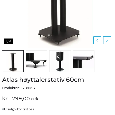
1
/
4
Atlas høyttalerstativ 60cm
Produktnr.:
BT606B
kr 1 299,00
/
stk
Lager
Utsolgt - kontakt oss