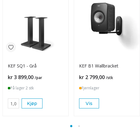
KEF SQ1 - Grå
KEF B1 Wallbracket
Pris
Pris
kr 3 899,00
kr 2 799,00
/par
/stk
På lager 2 stk
Fjernlager
Kjøp
Vis