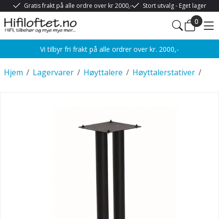
Gratis frakt på alle ordre over kr 2000,-
Stort utvalg - Eget lager
0
Vi tilbyr fri frakt på alle ordrer over kr. 2000,-
Hjem
/
Lagervarer
/
Høyttalere
/
Høyttalerstativer
/