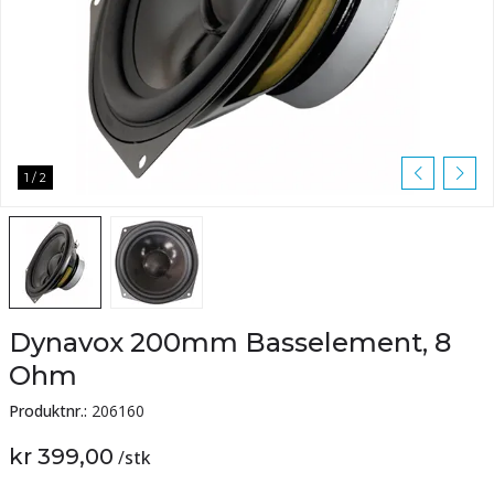
1
/
2
Dynavox 200mm Basselement, 8
Ohm
Produktnr.:
206160
kr 399,00
/
stk